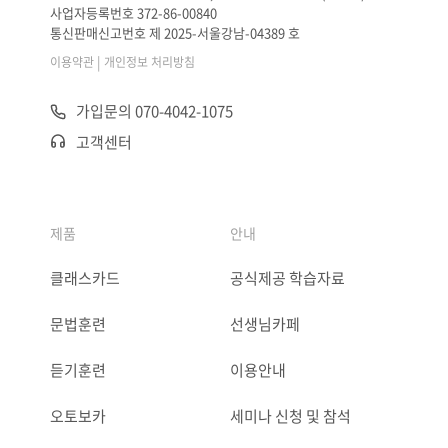
사업자등록번호 372-86-00840
통신판매신고번호 제 2025-서울강남-04389 호
|
이용약관
개인정보 처리방침
가입문의 070-4042-1075
고객센터
제품
안내
클래스카드
공식제공 학습자료
문법훈련
선생님카페
듣기훈련
이용안내
오토보카
세미나 신청 및 참석