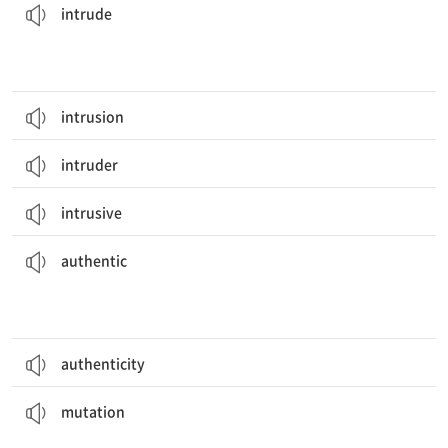
intrude
intrusion
intruder
intrusive
사람들은 이 식당에서 정통 한식을 즐길 수 있다.
restaurant.
People can enjoy
authentic
Korean food at this
[형] 1. 정통의 2. 진짜의, 진품의
authentic
authenticity
유리한 돌연변이는 다음 세대에 더 많이 나타날 것이다.
represented in the next generation.
A favorable
mutation
is going to be more heavily
[명] 1. 돌연변이 2. 변화, 변형
mutation