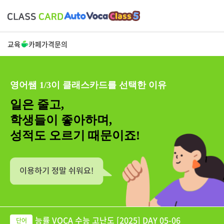
교육
카페
가격
문의
영어쌤 1/3이 클래스카드를 선택한 이유
일은 줄고,
학생들이 좋아하며,
성적도 오르기 때문이죠!
능률 VOCA 수능 고난도 [2025] DAY 05-06