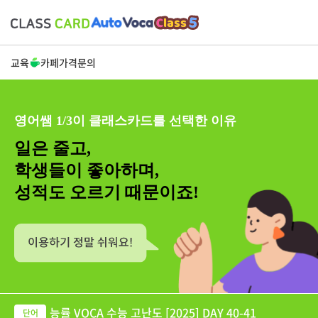
교육
카페
가격
문의
영어쌤 1/3이 클래스카드를 선택한 이유
일은 줄고,
학생들이 좋아하며,
성적도 오르기 때문이죠!
능률 VOCA 수능 고난도 [2025] DAY 40-41