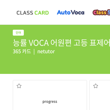
능률 VOCA 어원편 고등 표제어 [2
365 카드
|
netutor
다양한 제도들을 실험하고 있다.
일부 진보적인 학교에서는 교육 발전을 가속화하기 위해
educational
progress
.
그는 교내 연극
different systems to speed up their
school.
Some progressive schools are testing
He
propos
[동] 1. 진보하다, 발전하다 2. 전진하다
하다
[명] 1. 진보, 발전 2. 진전, 진행; 전진
[동] 1. 제
progress