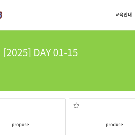
교육안내
025] DAY 01-15
 동아리를 만들자고 제안했다.
그 공장은 최고급 치즈를 생산한다.
The factory
produces
first-clas
ed
starting a drama club at
[명] 농산물
[동] 생산[제조]하다
안하다 2. (이론 등을) 제시하다 3. 청혼
propose
produce