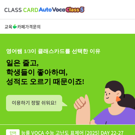
교육
카페
가격
문의
영어쌤 1/3이 클래스카드를 선택한 이유
일은 줄고,
학생들이 좋아하며,
성적도 오르기 때문이죠!
능률 VOCA 수능 고난도 표제어 [2025] DAY 22-27