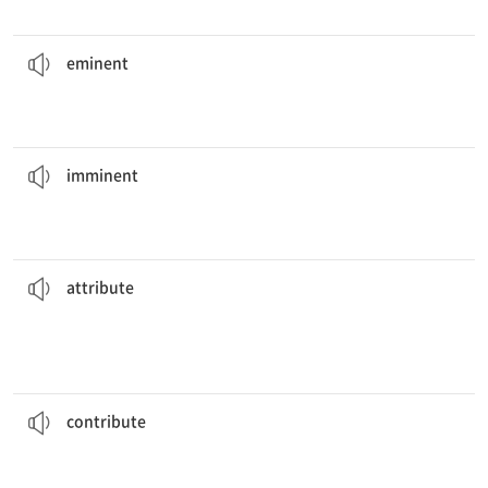
1950년대의 저명한 과학자들의 연구가 이 이론을 강력히 뒷받침했다.
supported this theory.
Studies of
eminent
scientists in the 1950s strongly
[형] 저명한
eminent
마감 기한이 임박하자, 그 팀은 프로젝트를 끝내기 위해 초과 근무를 했다.
to finish the project.
With an
imminent
deadline, the team worked overtime
[형] 임박한, 곧 닥칠
imminent
코치는 팀의 승리를 훌륭한 팀워크 덕분이라고 보았다.
teamwork.
The coach
attributed
the team’s victory to excellent
[명] 속성, 특성
[동] 결과[탓/덕분]로 보다
attribute
자동차 산업은 그 국가의 경제 성장에 기여해 왔다.
economic growth of the country.
The automotive industry has
contributed
to the
하다
[동] 1. 기여하다 2. 기부[기증]하다 3. (~의) 원인이 되다 4. 기고
contribute