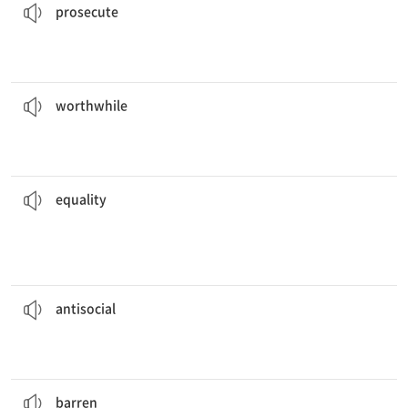
prosecute
여행이 정말로 가치 있었기 때문에, 나는 다리에 피로를 느끼지 않는다.
been truly
worthwhile
.
I do not feel the tiredness in my legs, for the journey has
[형] 가치 있는, 보람 있는
worthwhile
있다.
동등한 임금을 포함하여, 평등을 위한 운동은 수년간 계속해서 지지를 얻고
support through the years, including equal pay.
The movement for
equality
has continued to gain
[명] 평등, 균등
equality
많은 유적지가 쓰레기 투기와 같은 반사회적 행위로 피해를 입고 있다.
behavior such as littering.
Many historic sites are suffering from
antisocial
[형] 1. 반사회적인 2. 비사교적인
antisocial
그 척박한 사막에서는 주위의 수 마일에 아무것도 자라지 않았다.
In the
barren
desert, nothing grew for miles around.
[형] 1. 척박한 2. 열매를 맺지 못하는
barren