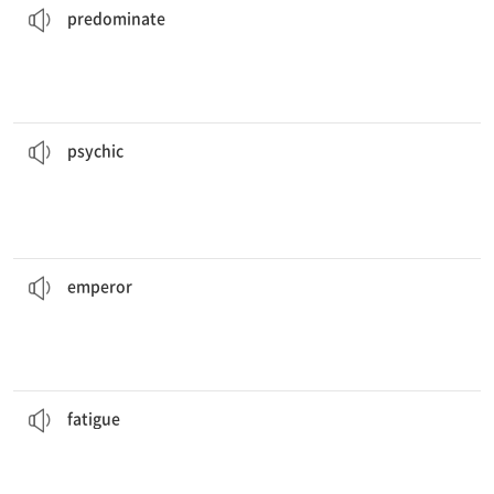
predominate
그 영화는 다양한 초능력을 가진 십 대들을 주된 특징으로 한다.
psychic
powers.
The film mainly features teenagers with a variety of
[명] 심령술사, 초능력자
[형] 1. 초자연적인 2. 정신의
psychic
라고 믿는다.
사람들은 일반적으로 시저 샐러드가 로마 황제의 이름을 따서 지어진 것이
named after a Roman
emperor
.
People generally believe that the Caesar salad is
[명] 황제
emperor
있다.
우리에게 중요한 것들을 위해 시간을 남겨 놓지 않는 것은 피로로 이어질 수
can lead to
fatigue
.
Leaving no time for the things that are important to us
[명] (심신의) 피로, 피곤
fatigue