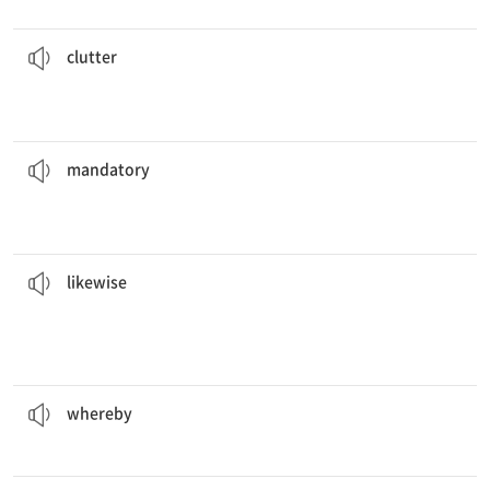
그의 책상은 책들과 먹다 남은 점심으로 어수선한 상태이다.
His desk is a
clutter
of books and leftover lunch.
[동] 어지럽히다
[명] 잡동사니, 어수선함
clutter
우리는 식품에 표시된 의무적인 영양 정보에 익숙하다.
information on food products.
We are familiar with the
mandatory
nutritional
[형] 법에 정해진, 의무적인
mandatory
려고 노력했다.
그녀는 위기 상황에서 침착함을 유지했고, 마찬가지로 나도 침착하게 있으
stay composed.
She remained calm during the crisis;
likewise
, I tried to
[부] 마찬가지로
likewise
우리는 성찰을 하고, 그로 인해 성숙해질 수 있다.
We engage in reflection,
whereby
we can mature.
[부] (그것에 의하여) ~하는, 그로써
whereby
그들은 가짜 신분증을 만들고 사용한 혐의로 기소되었다.
identification.
They were
prosecuted
for making and using fake
[동] 기소하다, 공소를 제기하다