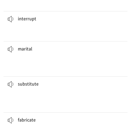
사무실 직원들은 울려 대는 전화 때문에 주기적으로 방해를 받는다.
phones.
Office workers are regularly
interrupted
by ringing
[동] 방해하다, 중단시키다
interrupt
다.
그 설문에는 나이, 주소, 직업, 그리고 혼인 여부에 관한 질문이 포함되어 있
occupation, and
marital
status.
The survey includes questions about age, address,
[형] 결혼(생활)의, 부부의
marital
많은 사람들이 유제품 우유에 대한 대용품으로 아몬드 우유를 사용한다.
milk.
Many people use almond milk as a
substitute
for dairy
[동] 대체[대신]하다
[명] 대용품, 대리인
substitute
그들은 경찰을 속이기 위해 증거를 조작하려다 붙잡혔다.
deceive the police.
They were caught trying to
fabricate
evidence to
[동] 1. 조작[날조]하다 2. 제작[조립]하다
fabricate