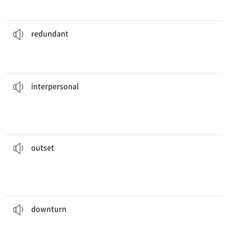
컴퓨터는 대부분의 경우에 우리의 종이 기록을 불필요하게 만들었다.
most cases.
Computers have made our paper records
redundant
in
[형] 불필요한, 쓸모없는
redundant
다.
그녀의 대인 관계 능력은 그녀가 다양한 팀에서 일을 잘할 수 있게 해 주었
diverse teams.
Her
interpersonal
abilities allowed her to work well in
[형] 대인 관계의
interpersonal
어떤 아이디어가 실패할지를 알 수 없다는 것이다.
창의성에 관한 중요한 것은, 당신이 처음에는 어떤 아이디어가 성공할지와
tell which ideas will succeed and which will fail.
The thing about creativity is that at the
outset
, you can’t
[명] 착수, 시작, 발단
outset
만약 경기 침체가 일어나면 매출이 줄어들 것이다.
down.
If there is a
downturn
in the economy, sales will be
[명] (경기 등의) 침체, 하락
downturn