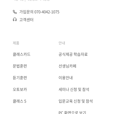
가입문의 070-4042-1075
고객센터
제품
안내
클래스카드
공식제공 학습자료
문법훈련
선생님카페
듣기훈련
이용안내
오토보카
세미나 신청 및 참석
클래스 5
입문교육 신청 및 참석
PC 화면으로 보기