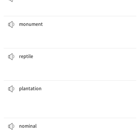
그 기념비는 전사한 군인들을 기리기 위해 세워졌다.
battle.
The
monument
was built to honor soldiers who died in
[명] 1. 기념비 2. 기념비적인[역사적인] 건축물
monument
악어와 같은 파충류는 어미의 몸 밖에서 부화하는 알을 낳는다.
mother’s body.
Reptiles
, like crocodiles, lay eggs that hatch outside the
[명] 파충류
reptile
있다.
그 농장은 천연 의약품에 사용되는 유기농 허브를 생산하는 것으로 알려져
used in natural medicines.
The
plantation
is known for producing organic herbs
[명] (대규모) 농장, 플랜테이션
plantation
그 조직의 명목상의 리더는 실제 권력이 전혀 없다.
power.
The
nominal
leader of the organization has no real
[형] 1. 명목상의, 이름뿐인 2. 아주 적은, 하찮은
nominal