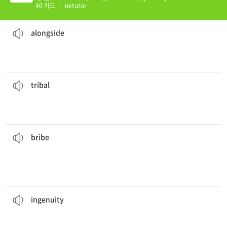
40 카드
|
netutor
경찰차는 교통 통제를 돕기 위해 사고와 연관된 차량 옆에 주차했다.
the accident to assist with traffic control.
The police car parked
alongside
the vehicle involved in
[전] 1. ~ 옆에, 나란히 2. ~와 함께, 동시에
alongside
기우(祈雨) 춤은 미주 일부 지역의 오래된 부족 전통이다.
Americas.
A rain dance is an old
tribal
tradition in parts of the
[형] 부족의, 종족의
tribal
그는 뇌물을 받기를 거절하고 대신 그 사건을 신고했다.
instead.
He refused to take the
bribe
and reported the incident
[동] 뇌물을 주다, 매수하다
[명] 뇌물
bribe
한다.
실험과 관찰에서 얻은 단서들은 해결하는 데 있어 엄청난 창의력을 필요로
ingenuity
to solve.
Clues from experiments and observations require great
[명] 독창성, 창의력
ingenuity