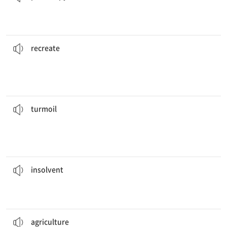
한다.
전자 독서 기기는 종이로 책을 읽을 때의 특정한 촉각적 경험을 재현하지 못
experiences of reading on paper.
Digital reading devices fail to
recreate
certain tactile
[동] 되살리다, 재현하다
recreate
사회생활이 혼란에 빠질 것이다.
만약 당신이 아는 사람보다 낯선 사람과 함께 있는 것을 선호한다면, 당신의
you knew, your social life would be in
turmoil
.
If you preferred the company of a stranger to someone
[명] 혼란, 소란, 동요
turmoil
경제 침체의 결과로 많은 소기업들이 파산하게 되었다.
economic decline.
Many small businesses became
insolvent
as a result of
[형] 파산한, 지급 불능의
insolvent
그들은 농업으로 인한 표토(表토)의 부식이 너무 심한지 알아낼 것이다.
agriculture
is too great.
They will determine whether topsoil erosion from
[명] 농업, 농사
agriculture