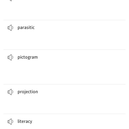
어떤 곤충들은 인간의 피를 빨아먹으며 인간과 기생 관계를 맺는다.
humans, drinking their blood.
Some insects have a
parasitic
relationship with
[형] 1. 기생하는 2. 기생충의
parasitic
성과 일치한다.
초기 점토판 상의 식별 가능한 기호와 그림 문자의 사용은 어휘 목록의 필요
early tablets is consistent with the need for a lexicon.
The use of identifiable symbols and
pictograms
on the
[명] 그림 문자, 그림 그래프
pictogram
예측에 따르면, 노인 인구는 10% 증가할 것이다.
will increase by 10 percent.
According to
projections
, the population of the elderly
[명] 1. (비용·규모 등의) 예상, 추정 2. 투영, 투사
projection
그 캠페인은 아이들의 읽고 쓰는 능력을 증진하기 위해 고안되었다.
children.
The campaign is designed to promote
literacy
for
[명] 1. 읽고 쓰는 능력 2. (특정 분야의) 역량
literacy