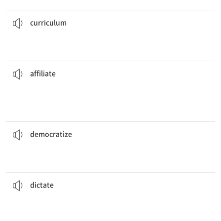
저희는 현재 개인 맞춤형의 3시간 반짜리 교육 과정을 제공하고 있습니다.
curriculum
.
We’re currently offering a personalized 3.5-hour
[명] 교육[교과] 과정, 커리큘럼
curriculum
그 대학은 전 세계의 유명 연구 기관들과 제휴하는 것을 자랑스럽게 여긴다.
research organizations around the world.
The university is proud to be
affiliated
with well-known
[명] 계열사, 지부
[동] 1. 제휴하다, 연계하다 2. 가입하다
affiliate
이전 정부의 붕괴는 국가를 민주화할 기회를 만들어 냈다.
opportunity to
democratize
the state.
The collapse of the old government created an
[동] 1. 민주화하다 2. 대중화하다
democratize
그녀는 직원에게 고객의 주문 내역을 받아 적게 했다.
employee.
She
dictated
the customer’s order details to the
[동] 1. 받아쓰게 하다 2. 지시[명령]하다 3. 영향을 주다
dictate