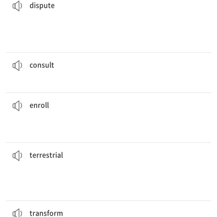
dispute
부작용이 발생하면 의사와 상담하십시오.
If any side effects occur, please
consult
your doctor.
[동] 1. 상담하다 2. 상의하다 3. 참고하다
consult
그는 살을 빼기 위해 체중 감량 프로그램에 등록했다.
weight.
He
enrolled
in a weight-reduction program to lose some
[동] 등록하다[시키다], 입학하다[시키다]
enroll
다.
인간은 지구상의 바이오매스[생물량]의 상당 부분을 통제하는 법을 배워 왔
of the
terrestrial
biomass.
Humans have learned to control a considerable portion
[형] 1. 지구상의 2. 육지에 사는
terrestrial
노벨상은 일반적으로 한 분야를 변화시킨 과학적 발견을 기린다.
for having
transformed
a field.
The Nobel Prize commonly honors a scientific discovery
[동] 변형시키다, 완전히 바꾸다
transform