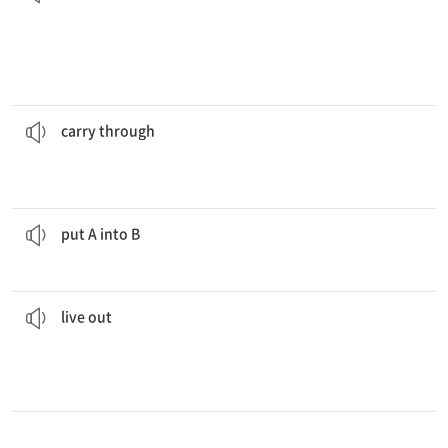
우리는 우리의 계획을 완수하기로 결심했다.
completion.
We are determined to
carry
our plans through to
~을 완수하다, 해내다
carry through
그 시간 내내 나는 일자리를 찾는 데 온 마음을 쏟았다.
All that time, I
put
my whole heart into looking for work.
A를 B에 들이다
put A into B
능하다.
인터넷상에서는 거짓말이나 환상을 논리적이고 일관되게 실현하는 것이 가
consistently on the internet.
It is possible to
live out
a lie or fantasy logically and
(예전에 생각만 하던 것을) 실현하다
live out