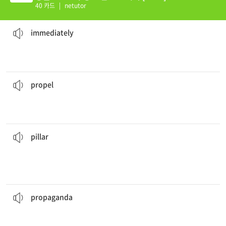
40 카드
|
netutor
화재 경보를 들으면 즉시 건물에서 대피하는 것이 중요하다.
the building
immediately
.
When you hear a fire alarm, it’s important to evacuate
[부] 1. 즉시, 바로 2. 바로 옆에, 가까이에
immediately
강력한 엔진이 그 로켓을 우주 공간으로 나아가게 했다.
space.
A powerful engine
propelled
the rocket into outer
[동] 1. 나아가게 하다, 추진하다 2. (사람을) 몰아대다
propel
할 수 있다.
1940년대와 2000년대의 설계도는 사무실 한가운데 있는 기둥까지도 비슷
pillars
in the middle of the office.
The 1940s and 2000s plans may be alike, down to the
[명] 1. 기둥, 기념비 2. (조직·제도 등의) 핵심
pillar
AI는 전통적인 선전보다 인간의 열망을 더 효과적으로 이용할 수 있다.
more effectively than traditional
propaganda
.
AI is capable of taking advantage of human passion
[명] (정치적·사회적) 선전
propaganda