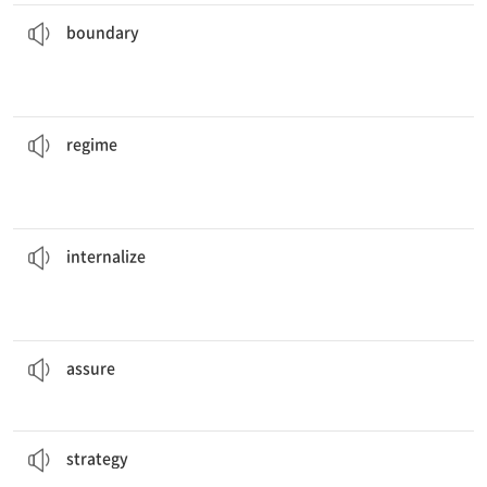
좋고 나쁨의 경계는 시간이 지남에 따라 변화한다.
time.
The
boundary
between good and bad changes over
[명] 1. 경계(선) 2. 한계, 범위
boundary
부패한 정권을 전복시키려는 생각이 지지를 얻고 있다.
support.
The idea of overthrowing the corrupt
regime
is gaining
[명] 1. 정권 2. 제도, 체제
regime
대부분의 사람들은 어렸을 때 배운 교훈들을 내재화한다.
children.
Most people
internalize
the lessons they learned as
[동] (신념·가치 등을) 내면화[내재화]하다
internalize
그의 의사는 그에게 곧 좋아질 거라고 장담했다.
His doctor
assured
him that he would get better soon.
[동] 1. 장담하다, 보증하다 2. 확실하게 하다
assure
뇌의 전략은 정신적 이미지를 시각적 표현으로 투영하는 것이다.
visual representations.
The brain’s
strategy
is to project mental images into
[명] 전략, 계획
strategy