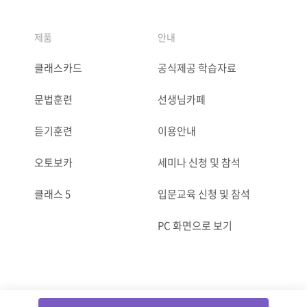
제품
안내
클래스카드
공식제공 학습자료
문법훈련
선생님카페
듣기훈련
이용안내
오토보카
세미나 신청 및 참석
클래스 5
입문교육 신청 및 참석
PC 화면으로 보기
ⓒCLASSCARD. All Rights reserved.