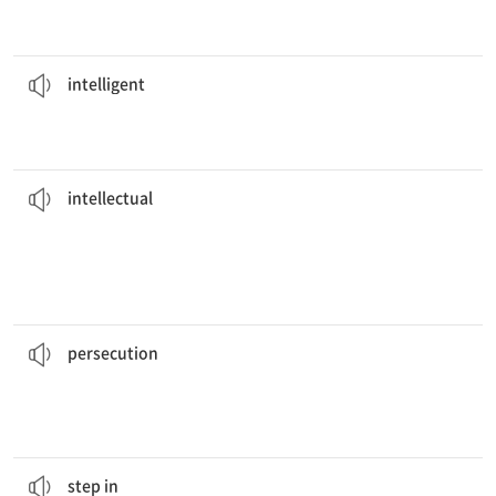
뉴턴은 역사상 가장 똑똑한 사람들 중 한 명이었다.
history.
Newton was one of the most
intelligent
people in
[형] 1. 똑똑한, 지적인 2. 지능이 있는
intelligent
을 보여 준다.
전 세계적으로 IQ가 10년마다 약 3점씩 증가하는 것은 지적 발달의 가능성
decade show the potential of
intellectual
development.
Worldwide IQ increases of about three points per
[명] 지식인
[형] 지적인, 지성의
intellectual
다.
역사는 공동체 전체를 공포에 빠뜨린 종교적 박해에 관한 기록들로 가득하
that left entire communities in fear.
History is filled with accounts of religious
persecution
[명] (종교적·정치적) 박해, 탄압
persecution
공하도록 요구한다.
소비자들에게 충분한 정보가 없으면, 정부가 개입하여 회사에게 정보를 제
information.
governments
step in
to require that firms provide
When consumers lack adequate information,
(문제 해결을 위해) 개입하다
step in