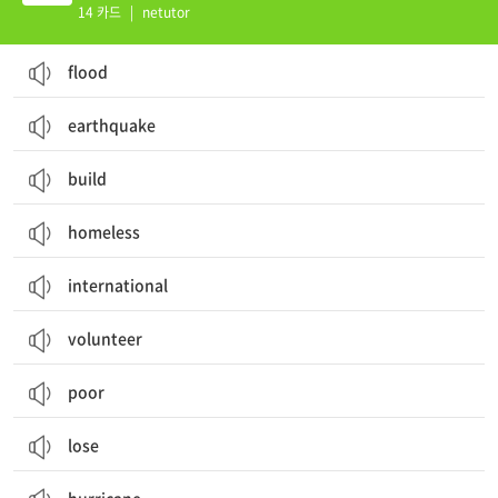
14 카드
|
netutor
flood
earthquake
build
homeless
international
volunteer
poor
lose