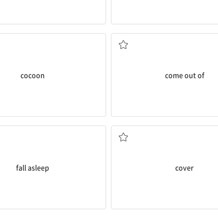
(곤충의) 고치
~에서 나오다
cocoon
come out of
잠이 들다
감싸다, 씌우다
fall asleep
cover
깨어나다, 일어나다
나비