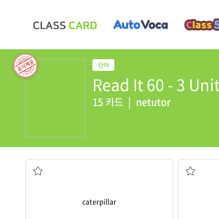
Read It 60 - 3 Uni
15 카드
|
netutor
애벌레
caterpillar