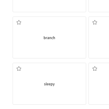
나뭇가지
branch
졸린
sleepy
안전한