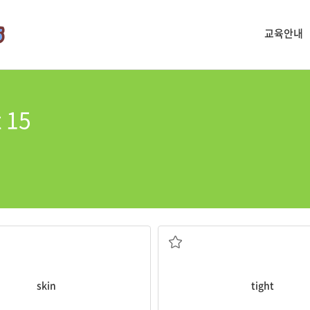
교육안내
t 15
피부, 껍질
꽉 조이는, 꼭 맞는
skin
tight