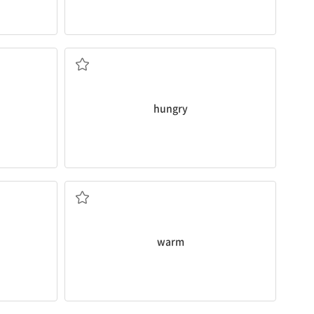
배고픈
hungry
따뜻한
warm