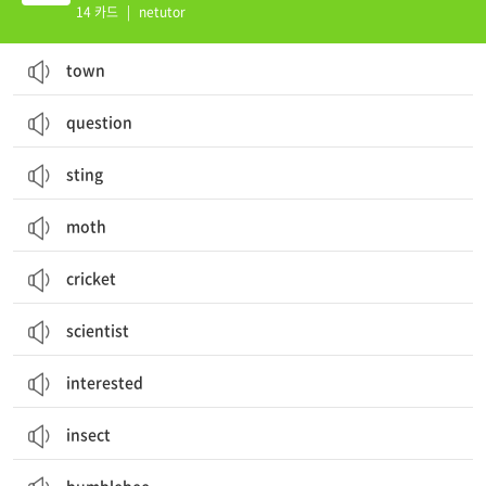
14 카드
|
netutor
town
question
sting
moth
cricket
scientist
interested
insect