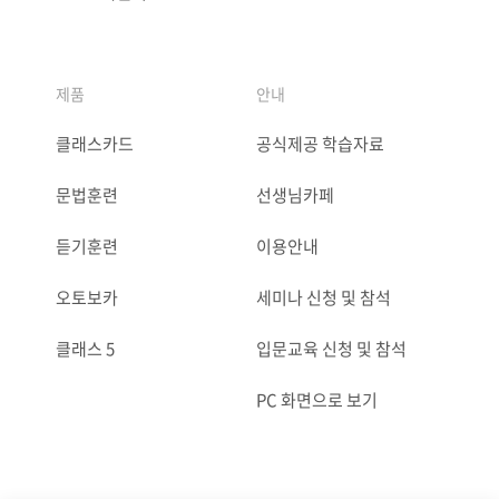
제품
안내
클래스카드
공식제공 학습자료
문법훈련
선생님카페
듣기훈련
이용안내
오토보카
세미나 신청 및 참석
클래스 5
입문교육 신청 및 참석
PC 화면으로 보기