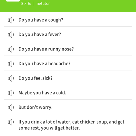
8 카드
|
netutor
Do you have a cough?
Do you have a fever?
Do you have a runny nose?
Do you have a headache?
Do you feel sick?
Maybe you have a cold.
But don’t worry.
만약 당신이 물을 많이 마시고, 닭고기 수프를 먹고, 휴식을 취하면, 나아질 거예요.
If you drink a lot of water, eat chicken soup, and get
some rest, you will get better.