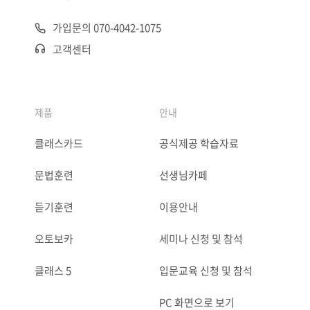
가입문의 070-4042-1075
고객센터
제품
안내
클래스카드
공식제공 학습자료
문법훈련
선생님카페
듣기훈련
이용안내
오토보카
세미나 신청 및 참석
클래스 5
입문교육 신청 및 참석
PC 화면으로 보기