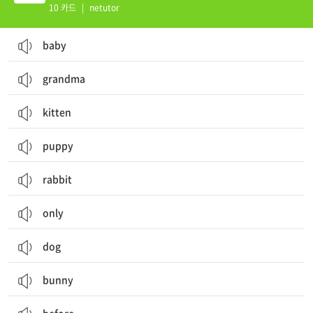
10 카드
|
netutor
baby
grandma
kitten
puppy
rabbit
only
dog
bunny