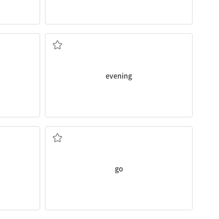
저녁
evening
가다
go
춤추다