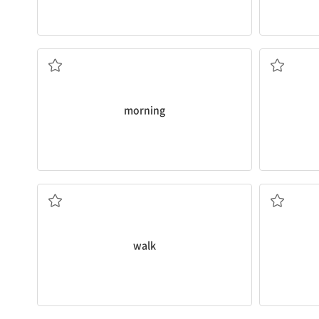
아침, 오전
morning
걷다, 산책하다
walk
서다