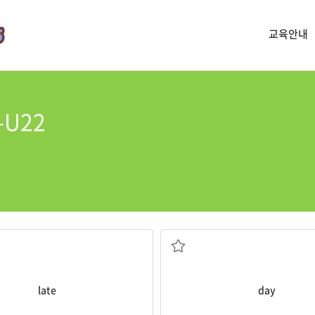
교육안내
-U22
늦은
낮
late
day