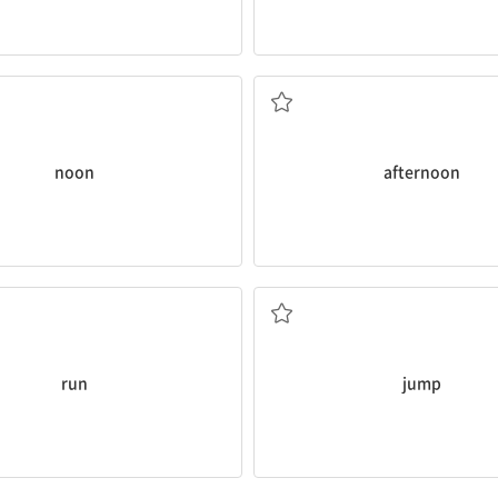
낮 12시, 정오
오후
noon
afternoon
달리다
뛰어오르다
run
jump
앉다
노래하다