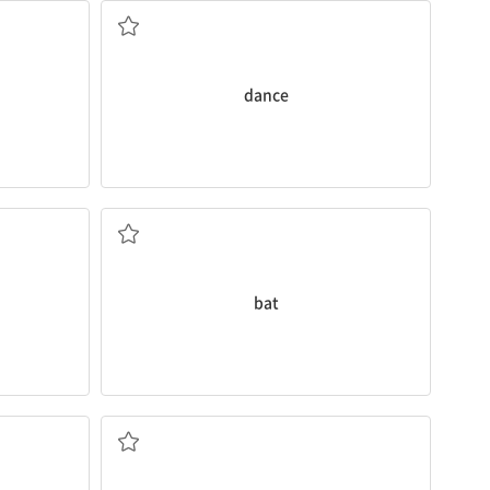
dance
야구 방망이
bat
벤치, 긴 의자