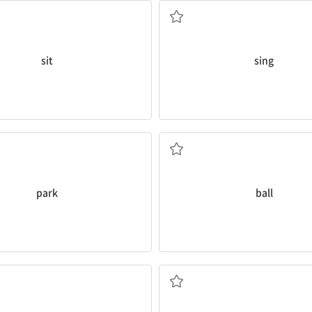
sit
sing
공원
공
park
ball
꽃
소풍