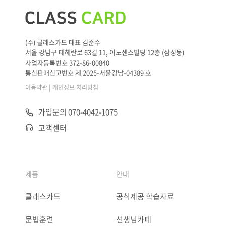
(주) 클래스카드 대표 김준수
서울 강남구 테헤란로 63길 11, 이노센스빌딩 12층 (삼성동)
사업자등록번호 372-86-00840
통신판매신고번호 제 2025-서울강남-04389 호
|
이용약관
개인정보 처리방침
가입문의 070-4042-1075
고객센터
제품
안내
클래스카드
공식제공 학습자료
문법훈련
선생님카페