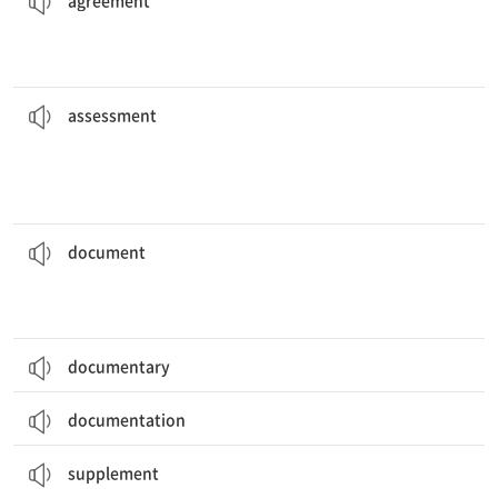
agreement
선생님은 각 학생의 발전 정도를 평가했다.
progress.
The teacher gave an
assessment
of each student’s
[명] 과세(액), 부과(액)
[명] 평가, 판단
assessment
저에게 이 서류 2부를 출력해 줄 수 있나요?
Can you print off two copies of this
document
for me?
[동] 기록하다
[명] 서류, 문서
document
documentary
documentation
그녀는 건강을 유지하기 위해 매일 비타민 보충제를 복용한다.
healthy.
She takes vitamin
supplements
every day to stay
[동] 보충[추가]하다
[명] 추가(물), 보충(물)
supplement