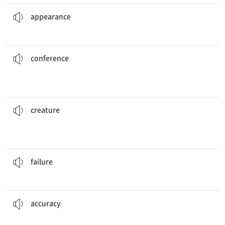
그 남자는 머리를 염색해서 외모에 변화를 주었다.
The man changed his
appearance
by dyeing his hair.
[명] 1. 외모, 외관 2. 출현, 출연, 등장
appearance
그 문제는 내일 회의에서 논의될 것이다.
tomorrow.
That matter will be discussed at the
conference
[명] 1. 회담, 회견 2. 회의, 협의회
conference
어떤 작은 생물들은 햇빛이 닿지 않는 심해에 산다.
is no sunlight.
Some tiny
creatures
live deep in the ocean where there
[명] 1. (생명이 있는) 생물, 동물 2. 창조물 3. (상상의) 괴물
creature
그들은 실패를 경험하는 것을 두려워한다.
They are afraid to experience
failure
.
[명] 실패(자), 낙제(자)
failure
그 정보의 정확성이 의심스럽다.
The
accuracy
of that information is doubtful.
[명] 정확(성), 정밀(도)
accuracy