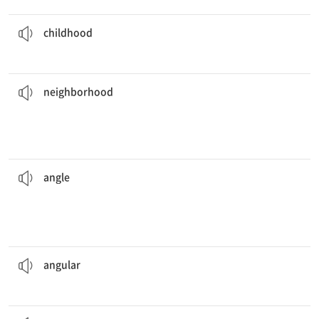
Jane에겐 유년기 시절에 대한 기억이 많다.
Jane has many memories of her
childhood
.
[명] 유년기
childhood
정말 기쁘다.
나는 우리 반려견들을 이웃의 다른 개들과 안전하게 놀 수 있게 할 수 있어서
dogs from the
neighborhood
.
I am very happy to let my dogs safely play with other
[명] 1. 근처, 동네 2. 이웃 사람들
neighborhood
언덕의 각도[가파르기]가 자전거의 속도를 결정한다.
will go.
The
angle
of the hill determines how fast your bicycle
[동] 노리다
[명] 1. 각도, 각 2. 관점
angle
그 중세 시대 성은 매우 높고 각진 형태였다.
The medieval castle was very tall and
angular
.
[형] 각이 진, 모난
angular
라벨에는 ‘드라이클리닝만 가능’이라고 적혀 있다.
The
label
says “Dry clean only.”
[동] 라벨[표]을 붙이다
[명] 라벨, 표