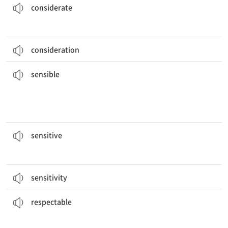
considerate
consideration
명한 심리학자인 Robert Cialdini는 설명한다.
“만약 모두가 그렇게 하고 있다면, 합리적인 일임에 틀림없습니다.”라고 유
do,” explains famous psychologist Robert Cialdini.
“If everyone’s doing it, it must be a
sensible
thing to
[형] 분별[지각] 있는, 현명한
sensible
네 눈은 밝은 빛에 민감하니?
Are your eyes
sensitive
to bright lights?
[형] 1. 섬세한 2. 민감한, 예민한
sensitive
sensitivity
그는 많은 사람에게 인정받는 존경할 만한 사람이다.
He is a
respectable
man admired by many.
[형] 존경할 만한, 훌륭한
respectable