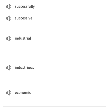
successfully
3일 연속 눈이 내렸다.
It snowed for three
successive
days.
[형] 연속[계속]적인
successive
다.
대규모 산업 도시의 성장은 흔히 도시화라고 알려진 사회적 결과를 가져왔
consequences that are often known as urbanism.
The rise of large,
industrial
cities has had social
[형] 산업의, 산업이 발달한
industrial
개미는 쉬지 않고 일하기 때문에 근면하다고 여겨진다.
working.
Ants are considered
industrious
, since they never stop
[형] 근면한
industrious
경제 위기는 많은 문제를 초래했다.
The
economic
crisis caused many problems.
[형] 경제(학)의
economic