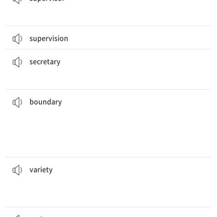
supervision
그 관리자는 새로운 비서를 채용했다.
The manager hired a new
secretary
.
[명] 비서
secretary
확하다.
바다는 모두 서로 연결되어 있기 때문에, 대륙에 비해 지리적 경계선이 덜 명
the continents.
geographical
boundaries
are less clear than those of
The oceans are all interconnected, so their
[명] 경계선
boundary
많은 동물들은 다양한 먹이를 먹으며 한 가지 식물에만 의존하지 않는다.
just rely on one plant.
Many animals have a
variety
of food sources and don’t
[명] 다양성, 다양함
variety
오늘날 사람들은 다양한 방법으로 소통할 수 있다.
Nowadays, people can communicate in
various
ways.
[형] 다양한, 가지각색의