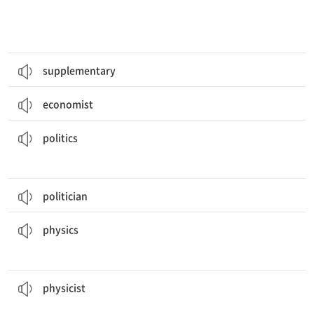
supplementary
economist
정치는 우리 일상의 많은 부분에 영향을 미친다.
Politics
affects many parts of our daily lives.
[명] 정치(학)
politics
politician
물리학 법칙은 우주가 어떻게 작동하는지를 설명해준다.
The laws of
physics
explain how the universe works.
[명] 물리학
physics
물리학자들은 물리적 세계가 법칙적이라고 가정한다.
The
physicist
assumes that the physical world is lawful.
[명] 물리학자
physicist