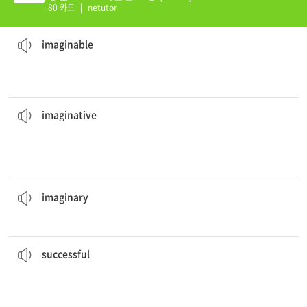
80 카드
|
netutor
그 농산물 시장에서는 상상할 수 있는 모든 종류의 채소를 판매한다.
imaginable
.
The farmer’s market sells every type of vegetable
[형] 상상할 수 있는
imaginable
를 바탕으로 한다.
그 뮤지컬은 Elphaba와 Glinda라는 두 마녀에 대한 상상력 넘치는 이야기
witches, Elphaba and Glinda.
The musical is based on an
imaginative
story of two
[형] 상상력이 풍부한, 창의적인
imaginative
용은 가상의 존재이다.
Dragons are
imaginary
creatures.
[형] 상상 속에 존재하는, 가상의
imaginary
그 책은 매우 성공적이어서 영화로 만들어졌다.
movie.
The book was so
successful
that it was turned into a
[형] 성공적인, 출세한
successful