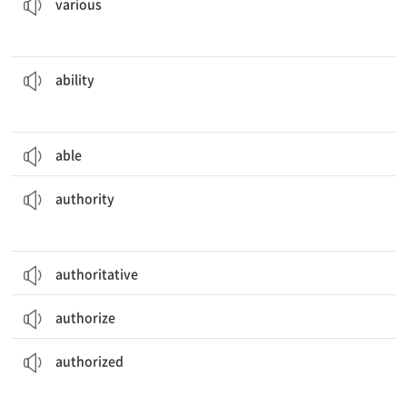
various
모든 조류에게 날 수 있는 능력이 있는 것은 아니다.
Not every species of bird has the
ability
to fly.
[명] 할 수 있음, 능력
ability
able
그 의사는 그 질환에 대해 권위를 갖고 말했다.
The doctor spoke with
authority
on the disease.
[명] 권한, 권위
authority
authoritative
authorize
권한을 부여받은 회원만 그 방에 들어갈 수 있다.
Only
authorized
members can have access to the room.
[형] 권한을 받은, 허가된
authorized