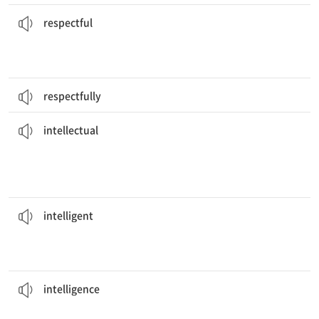
왕이 방에 들어서자 경의를 표하는 침묵이 흘렀다.
the room.
There was a
respectful
silence when the king entered
[형] 존경[존중]하는, 공손한
respectful
respectfully
일으킬 것이다.
그것은 우리에게 지적인 자극을 제공하고, 새로운 통찰력과 창의성을 불러
inspire new insights and creativity.
They will provide us with
intellectual
stimulation and
[형] 지적인, 지성의
intellectual
그 교수님의 강의를 이해하다니 머리가 좋구나.
lectures.
You must be
intelligent
to understand the professor’s
[형] (사람, 동물의 머리가) 영리한, 총명한
intelligent
인공지능
artificial
intelligence
(AI)
[명] 지능, 이해력
intelligence