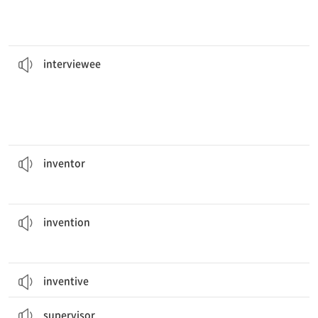
대상자에 대한 판단을 내린다.
면접관들은 종종 무의식적으로 처음 몇 순간의 상호작용을 바탕으로 면접
interaction.
about
interviewees
based on their first few moments of
Interviewers often subconsciously make up their minds
[명] 면접[인터뷰] 대상자
interviewee
그는 새로운 조리용 가전의 발명가이다.
He is the
inventor
of a new cooking appliance.
[명] 발명가
inventor
필요는 발명의 어머니이다.
Necessity is the mother of
invention
.
[명] 발명(품)
invention
inventive
각 시험장에는 2명의 감독관이 있을 것이다.
There will be two
supervisors
per exam room.
[명] 감독관, 관리자
supervisor