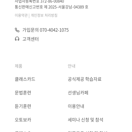
사업자등록번호 372-86-00840
통신판매신고번호 제 2025-서울강남-04389 호
|
이용약관
개인정보 처리방침
가입문의 070-4042-1075
고객센터
제품
안내
클래스카드
공식제공 학습자료
문법훈련
선생님카페
듣기훈련
이용안내
오토보카
세미나 신청 및 참석