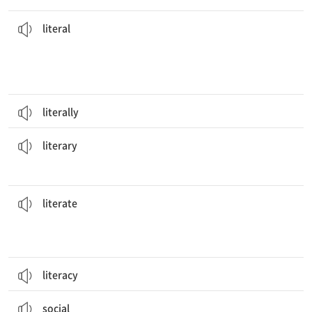
(break a leg는 행운을 빈다는 뜻)
‘Break a leg’의 문자 그대로의 의미는 실제 사용되는 의미와 매우 다르다.
from its actual use.
The
literal
meaning of “break a leg” is very different
[형] 글자 그대로의
literal
literally
문학 작품은 소설과 극을 포함한다.
Literary
works include novels and plays.
[형] 문학의, 문예의
literary
교육 제도 덕분에 그 나라의 인구 대부분은 읽고 쓸 줄 안다.
population is
literate
.
Thanks to the education system, most of the nation’s
[형] 읽고 쓸 줄 아는
literate
literacy
그 나라는 많은 사회적 문제로 고통받고 있다.
The country suffers from many
social
problems.
[형] 사회의, 사회적인
social