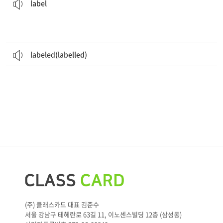
label
labeled(labelled)
(주) 클래스카드 대표 김준수
서울 강남구 테헤란로 63길 11, 이노센스빌딩 12층 (삼성동)