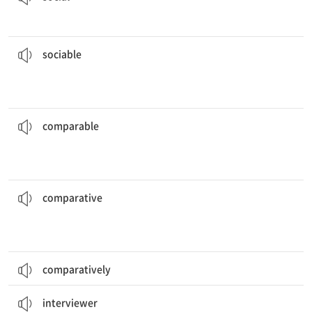
Donna가 좀 더 사교적이라면 친구가 더 많을 텐데.
friends.
If Donna were more
sociable
, she would have more
[형] 사교적인, 붙임성 있는
sociable
이곳은 프랑스 최고의 레스토랑과 견줄 만한 훌륭한 레스토랑이다.
the best in France.
This is an excellent restaurant,
comparable
to some of
[형] 비교될 만한, 비슷한
comparable
새로운 자동차 모델의 상대적인 편안함은 많은 구매자를 끌어들인다.
many buyers.
The
comparative
comfort of a new car model attracts
[형] 비교의, 비교적인, 상대적인
comparative
comparatively
좋은 면접관은 질문을 미리 준비한다.
advance.
A good
interviewer
prepares his or her questions in
[명] 면접관, 인터뷰 진행자
interviewer