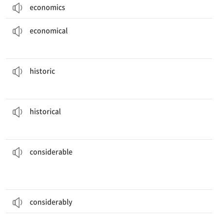
economics
소형차는 대개 매우 경제적이다.
Small cars are generally very
economical
.
[형] 절약이 되는, 경제적인
economical
육군의 승리는 역사적으로 중요한 순간이었다.
The army’s victory was a
historic
moment.
[형] 역사적으로 중요한
historic
그 박물관은 많은 역사적 문건을 소장하고 있다.
The museum has many
historical
documents.
[형] 역사(학)의, 역사에 관련된, 역사적인
historical
전문성을 개발하는데는 상당한 훈련과 노력이 필요하다.
and effort.
Developing expertise requires
considerable
training
[형] 1. (양, 정도 등이) 상당한, 많은 2. 고려해야 할, 중요한
considerable
considerably
그는 정직하고 사려 깊은 사람이었다.
He was an honest and
considerate
person.
[형] 사려 깊은, 배려하는