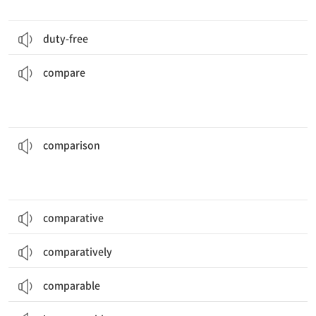
duty-free
연구원들은 새로운 데이터를 이전 연구들의 결과와 비교했다.
findings of prior studies.
The researchers
compared
the new data with the
[동] 1. 비교하다, 견주다 2. 비유하다
compare
시골에 사는 것은 도시에 사는 것에 비하면 비용이 적게 든다.
in the city.
Living in the country is cheap in
comparison
with living
[명] 1. 비교, 대조 2. 비유
comparison
comparative
comparatively
comparable