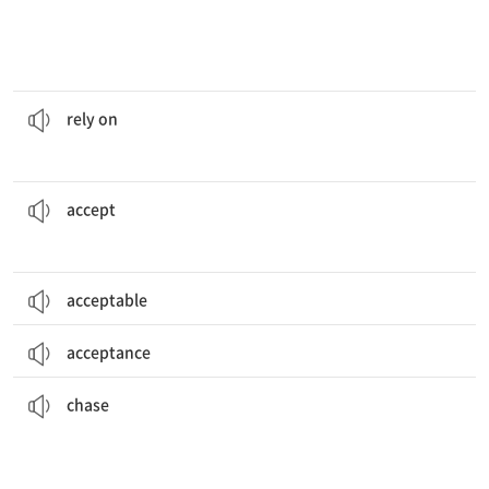
여러분은 정서적 지원을 위해 친구에게 의지할 수 있다.
You can
rely on
your friends for emotional support.
~에 의지[의존]하다
rely on
그 선생님은 늦은 것에 대한 그의 변명을 받아들이지 않았다.
The teacher didn’t
accept
his excuse for being late.
[동] 받아들이다, 수락하다
accept
acceptable
acceptance
여우는 들판을 가로질러 쥐를 뒤쫓았다.
The fox
chased
the mouse across the field.
[명] 1. 추적 2. 추구
[동] 1. 뒤쫓다, 추격하다 2. 추구하다
chase
한 정부 공무원이 학교 회의에 참석했다.
A government
official
attended the school assembly.