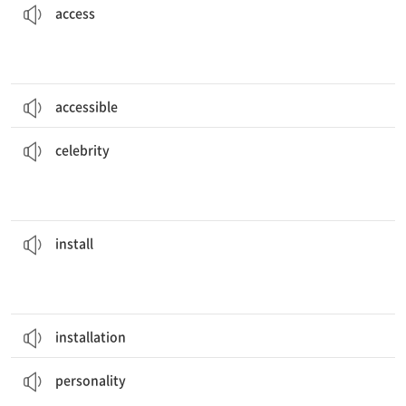
access
accessible
소셜 미디어의 유명인들은 종종 재능이 없다는 비판을 받는다.
having talents.
Social media
celebrities
are often criticized for not
[명] 1. 유명 인사 2. 명성
celebrity
너는 컴퓨터에 바이러스 방지 프로그램을 설치해야 한다.
computer.
You need to
install
an antivirus program on your
[동] 설치하다
install
installation
그는 밝고 즐거운 성격을 가지고 있다.
He has a bright and joyful
personality
.
[명] 성격
personality