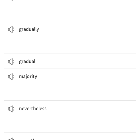
우리가 더 높이 올라갈수록 산의 경사가 점차 가팔라졌다.
climbed higher.
The slope of the mountain
gradually
got steeper as we
[부] 점차적으로, 서서히
gradually
gradual
대다수의 사람들이 세계가 평평하다고 믿곤 했다.
flat.
A
majority
of people used to believe that the world was
[명] 대다수, 과반수
majority
나는 그 영화를 여러 번 봤음에도 불구하고 여전히 재밌게 보았다.
nevertheless
.
I had seen the movie many times, but I still enjoyed it
[부] 그럼에도 불구하고
nevertheless
어떤 사람들은 다른 사람들에 대해 공감을 느끼는 것을 어려워한다.
Some people find it hard to feel
empathy
for others.
[명] 공감, 감정 이입