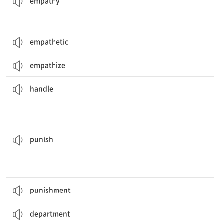
empathy
empathetic
empathize
그 캐비닛의 손잡이가 부러져 있다.
The
handle
on the cabinet is broken.
[동] 다루다, 처리하다
[명] 손잡이
handle
그 남자아이는 꽃병을 깨뜨린 것에 대해 벌을 받을까 봐 걱정한다.
the vase.
The boy worries that he will be
punished
for breaking
[동] 처벌하다, 벌을 주다
punish
punishment
나의 아버지는 회사에서 다른 부서로 이동하셨다.
his company.
My father was transferred to a different
department
in
[명] 부서, 부문
department