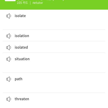
105 카드
|
netutor
그는 무인도에 고립되었다.
He was
isolated
on the deserted island.
[동] 고립시키다, 격리하다
isolate
isolation
isolated
그 소녀는 자신의 상황을 경찰관에게 설명하려고 애썼다.
The girl tried to explain her
situation
to the officer.
[명] 1. 상황, 처지 2. 위치
situation
그 도보 여행자들은 숲에 난 길을 따라갔다.
The hikers followed the
path
through the forest.
[명] 1. 길, 보도 2. 방향, 진로
path
지구 온난화는 많은 종들의 서식지를 위태롭게 한다.
species.
Global warming
threatens
the habitats of many
[동] 위협하다, 위태롭게 하다
threaten