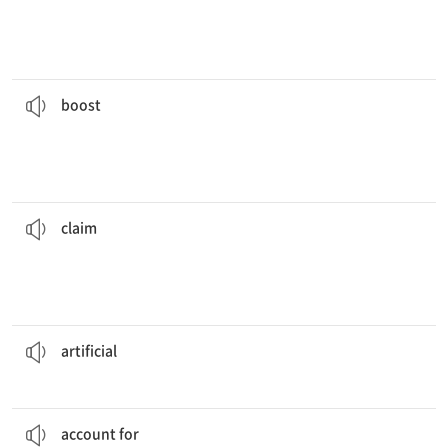
그 새로운 광고들은 신발의 매출을 신장시켰다.
shoes.
The new advertisements
boosted
the sales of the
[명] 1. 밀어 올리기 2. 힘, 격려
[동] 신장시키다, 북돋우다
boost
그 용의자는 그 범죄에 대해 아무것도 모른다고 주장한다.
the crime.
The suspect
claims
he doesn’t know anything about
[명] 1. 주장 2. 요구, 청구
[동] 1. 주장하다 2. 요구하다
claim
로봇은 인공적인 존재이다.
The robot is an
artificial
being.
[형] 인공의, 인위적인
artificial
눈보라가 그 건물 내 정전의 원인일지도 모른다.
building.
The snowstorm may
account for
the loss of power in the
3. (부분·비율을) 차지하다
2. ~의 원인이 되다
1. ~을 설명하다
account for