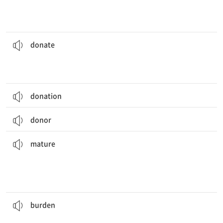
그들이 빵 판매 행사에서 모금한 돈은 자선 단체에 기부될 것이다.
to charity.
The money they raised at the bake sale will be
donated
[동] 기부[기증]하다
donate
donation
donor
학생들은 졸업식에서 성숙한 행동을 보여 줄 것으로 기대된다.
the graduation ceremony.
The students are expected to show
mature
behavior at
[동] 1. 성숙해지다 2. 잘 익다, 숙성하다
[형] 1. 성숙한, 어른스러운 2. 잘 익은, 숙성한
mature
다.
삶의 좋은 일들에 집중하는 것은 너의 짐이 더 가벼워 보이도록 도와줄 것이
burdens
seem lighter.
Focusing on the good things in life will help your
[동] (~에게) 짐을 지우다
[명] 짐, 부담
burden