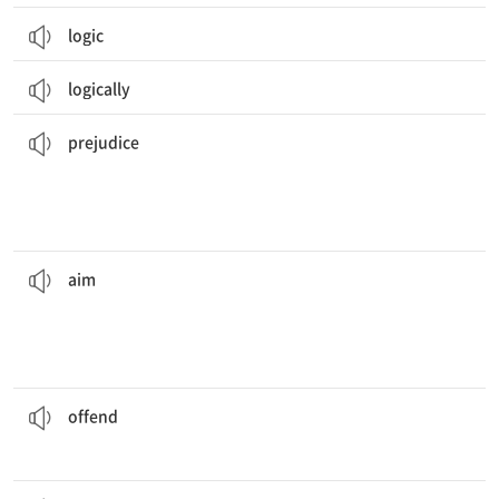
logic
logically
외모에 기반해서 누군가에게 편견을 갖는 것은 잘못된 것이다.
how they look.
It is wrong to have
prejudice
against someone based on
[동] 편견을 갖게 하다
[명] 편견, 선입관
prejudice
이 캠페인의 목적은 회사의 매출을 늘리는 것이다.
sales.
The
aim
of this campaign is to increase the company’s
[명] 1. 목표, 목적 2. 조준
[동] 1. 노리다, 목표로 삼다 2. 겨누다
aim
그의 연설은 많은 사람들의 기분을 상하게 했다.
His speech
offended
many people.
[동] 기분을 상하게 하다
offend