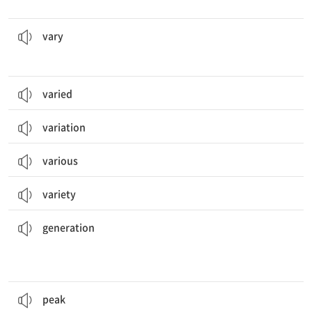
그 가게의 보석들은 품질과 가격 면에서 다양했다.
The jewelry at the store
varied
in quality and price.
[동] 1. 다르다[다르게 하다] 2. 변화하다[변화를 주다]
vary
varied
variation
various
variety
젊은 세대는 흔히 나이 든 세대와는 다르게 세상을 바라본다.
from the older generations.
The younger
generations
often see the world differently
[명] 세대, 대
generation
경력의 정점에서, 그 가수는 표가 전부 매진된 공연들을 했다.
concerts.
At the
peak
of her career, the singer performed sold-out
[동] 절정에 달하다
[명] 1. 절정, 최고조 2. (산) 꼭대기, 정상
peak