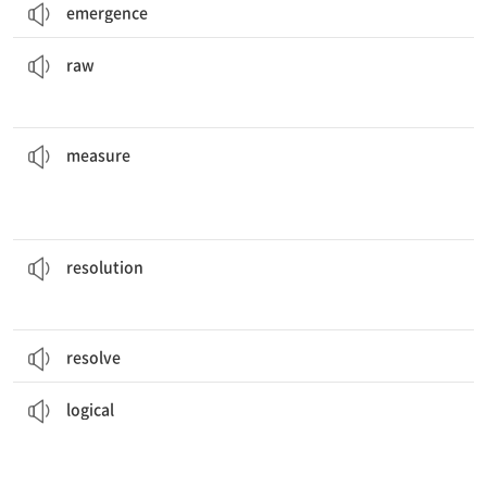
emergence
생 닭고기를 먹는 것은 안전하지 않다.
It is not safe to eat
raw
chicken.
[형] 1. 날것의 2. 가공하지 않은
raw
그녀는 매년 자신의 키를 측정한다.
She
measures
her height every year.
[명] 1. 기준, 척도 2. 조치, 방책
[동] 1. 측정하다 2. 판단[평가]하다
measure
많은 사람들이 매년 새해 다짐을 한다.
Many people make New Year’s
resolutions
every year.
[명] 1. 결의, 결단 2. 해결
resolution
resolve
과학자들은 이 발견에 대한 논리적인 설명이 반드시 있을 거라고 믿는다.
for this discovery.
Scientists believe there must be a
logical
explanation
[형] 논리적인
logical