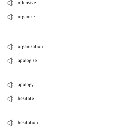
offensive
그 책들은 알파벳 순서로 정리되어 있다.
The books are
organized
alphabetically.
화]하다
[동] 1. (단체 등을) 조직하다 2. (특정 순서·구조로) 정리[체계
organize
organization
그는 거짓말한 것에 대해 부모님께 사과드렸다.
He
apologized
to his parents for lying.
[동] 사과하다
apologize
apology
네가 망설인다면, 이 기회를 놓칠 것이다.
If you
hesitate
, you’ll miss this opportunity.
[동] 망설이다, 주저하다
hesitate
hesitation