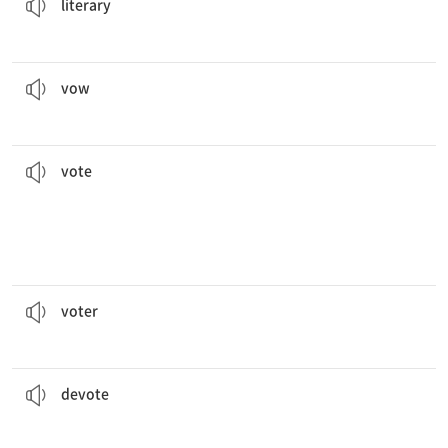
literary
그들은 석양 아래에서 결혼 서약을 나누었다.
They exchanged wedding
vows
under the sunset.
[명][동] 맹세(하다)
vow
것이다.
학생들과 교사들은 우승자를 정하기 위해 가장 마음에 드는 영상에 투표할
to select a winner.
Students and teachers will
vote
for their favorite video
[동] 투표하다; 의결하다
[명] 투표; 표; 투표권; 투표수, 득표수
vote
2018년에 유권자 투표율이 이례적으로 높았다.
Voter
turnout was unusually high in 2018.
[명] 유권자, 투표자
voter
Emily는 여가 시간을 노인들을 돕는 데 바친다.
Emily
devotes
her spare time to helping the elderly.
[동] 헌신하다, (돈, 시간, 노력 등을) 바치다; 전념하다
devote