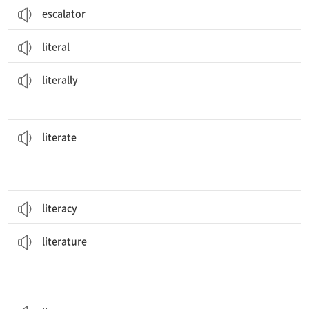
escalator
literal
난 농담으로 얘기했지만, 그는 그것을 글자 그대로 받아들였다.
I was joking, but he took it
literally
.
[부] 글자 그대로
literally
과거에는 인구의 소수만이 글을 읽고 쓸 수 있었다.
literate
.
In the past, only a small portion of the population was
[형] 읽고 쓸 줄 아는
literate
literacy
IQ 점수는 물리학, 수학, 문학 분야의 능력에만 국한되지 않는다.
literature
.
An IQ score is not limited to ability in physics, math, or
[명] 1. 문학 2. 문헌
literature
문학 작품
literary
works
[형] 문학의, 문예의