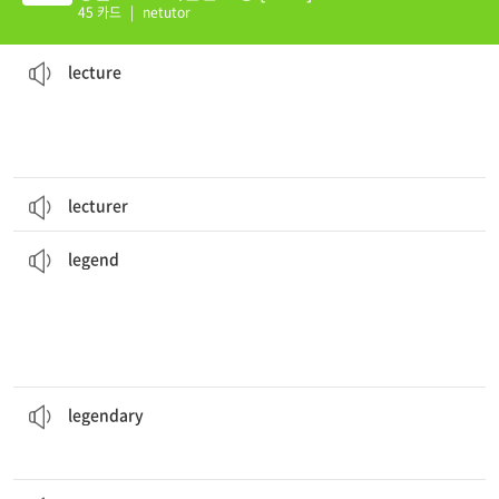
45 카드
|
netutor
습니다.
귀하의 비즈니스 관련 최신 이슈에 대한 강연에 참여했는데, 정말 인상 깊었
and it was really impressive.
I attended your
lecture
about recent issues in business,
[명][동] 강의[강연](하다); 훈계(하다)
lecture
lecturer
반에 걸친 많은 이야기에 등장한다.
용은 그리스 신화, 잉글랜드의 아서 왕에 관한 전설, 그리고 인류 역사의 전
human history.
England’s King Arthur, and many tales throughout
Dragons appear in Greek myths,
legends
about
[명] 1. 전설 2. 전설적인 인물 3. 범례, 기호 일람표
legend
그는 영화계에서 전설적인 인물이다.
He is a
legendary
figure in the film industry.
[형] 전설의; 전설적인, 유명한
legendary
비행기가 곧 하강하기 시작할 것이다.
The plane will begin to
descend
soon.
유래하다 4. (...로) 전락하다
[동] 1. 내려가다; 내리막이다 2. (어둠, 침묵 등이) 내려앉다 3.