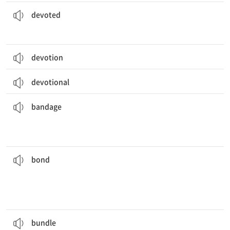
나는 이 식이요법을 충실히 따르고 있다.
I’m a
devoted
follower of this diet plan.
[형] 헌신적인; 전념하는
devoted
devotion
devotional
그녀는 얼굴과 팔에 붕대를 감은 채, 부상당한 군인처럼 걸어 들어왔다.
her face and arms.
She walked in like a wounded soldier with
bandages
on
[명][동] 붕대(를 감다)
bandage
오늘날, 사람들은 가족과 집에 머물며 이웃들과 유대를 형성하지 않는다.
do not build
bonds
with their neighbors.
Nowadays, people stay at home with their families and
[동] 1. 유대를 맺다 2. 접착시키다
[명] 1. 결속, 유대 2. 채권 3. 접착제, 본드 4. 굴레, 속박
bond
신문지 한 묶음을 얻을 수 있을까요?
Can I get a
bundle
of papers?
[명] 다발, 꾸러미
bundle