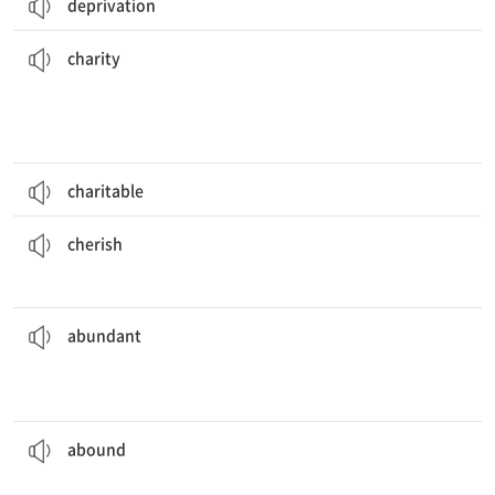
deprivation
정이다.
모든 전시품은 판매용이며, 판매로 모인 모든 금액은 자선 단체에 기부될 예
donated to
charity
.
All exhibits are for sale, and all money raised will be
[명] 1. 자선 2. 자선 단체 3. 관대함
charity
charitable
나는 우리의 우정을 정말 소중히 여긴다.
I truly
cherish
our friendship.
[동] 소중히 여기다(기르다), 아끼다
cherish
몇몇 나라들은 석탄이나 석유 같은 천연자원이 풍부하다.
coal or oil.
Some countries have
abundant
natural resources, like
[형] 풍부한, 많은
abundant
케냐의 국립 공원에는 야생 동물들이 많이 있다.
Wild animals
abound
in Kenya’s national parks.
[동] 풍부하다, 많이 있다
abound