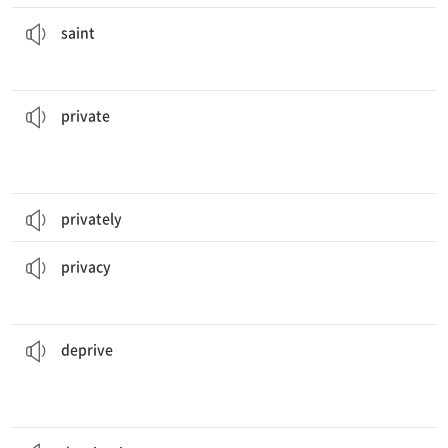
그는 온화하며 성자만큼 인내심이 강하다.
He is peace-loving and as patient as a
saint
.
[명] 성인(聖人), 성자
saint
그는 공적인 삶과 사적인 삶 사이에 분명한 경계를 두고 있다.
life.
He has a clear boundary between his public and
private
[형] 1. 개인적인, 사적인, 사유의 2. 비밀의
private
privately
사생활 침해
an invasion of
privacy
[명] 사생활, (남의 간섭, 눈길 없이) 혼자 있는 상태
privacy
그들은 Nick을 감옥에 가두고 그의 자유를 빼앗았다.
liberty.
They put Nick into a prison and
deprived
him of his
[동] 빼앗다, 박탈하다
deprive