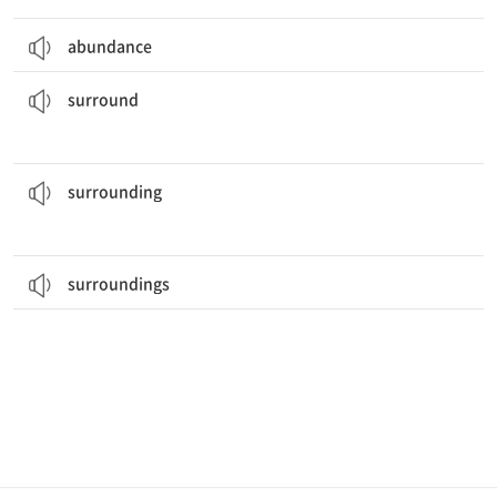
abundance
그는 그의 팬들에 둘러싸여 있었다.
He was
surrounded
by his fans.
[동] 둘러싸다, 에워싸다, 포위하다
surround
그 숲과 주변 지역은 보호되었다.
The forest and the
surrounding
area were protected.
[형] 주변의, 주위의, 부근의
surrounding
surroundings