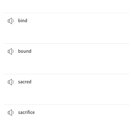
그 희생자의 손은 밧줄로 묶여 있었다.
The victim’s hands were
bound
with rope.
로) 속박[제한]하다, ...하게 하다 4. (책, 원고 등을) 제본하다
[동] 1. 묶다 2. (사람, 국가 등을) 결속시키다 3. (약속, 의무 등으
bind
정신 건강 전문가는 법적으로 환자의 개인 정보를 보호할 의무가 있다.
protect the personal information of their patients.
Mental healthcare professionals are legally
bound
to
[형] 1. ...할 것 같은 2. ...할 의무가 있는 3. ...로 향하는
bound
백호는 한국 문화에서 신성한 수호자로 여겨진다.
culture.
White tigers are considered
sacred
guardians in Korean
[형] 1. 신성한 2. 종교적인
sacred
그 여자는 외동딸을 위해 자신의 온 삶을 희생해 왔다.
daughter.
The woman had
sacrificed
her entire life for her only
[명][동] 1. 희생(하다) 2. 제물(로 바치다)
sacrifice