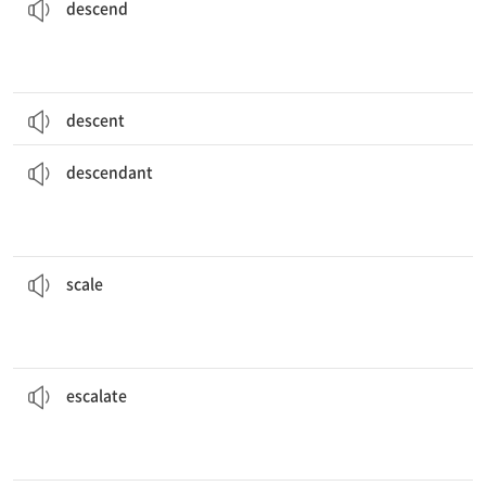
descend
descent
그의 직계 후손들이 7대째 이 마을에서 살고 있다.
in this village.
Seven generations of his direct
descendants
have lived
[명] 자손, 후예
descendant
그 프로젝트는 대규모의 성공을 거두었다.
The project was successful on a large
scale
.
울, 천칭
[명] 1. 규모, 정도 2. 계급, 등급 3. (지도 등의) 축척, 비율 4. 저
scale
폭력 사태가 우려할 수준으로 악화됐다.
Violence has
escalated
to a worrying level.
용 등이[을]) 상승하다[상승시키다]
[동] 1. (분쟁, 상황 등이[을]) 악화되다[악화시키다] 2. (가격, 비
escalate