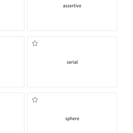
assertive
이다.
[명] 연재물, 연속극
series
of
[형] 연속하는, 순차적인
 책 등의) 연
serial
지구는 완전한 구형이 아니다.
The Earth is not a perfect
sphere
.
pe, but
역, 분야
[명] 1. 구(球), 구체, 구형 2. (활동, 지식 등의) 영
sphere