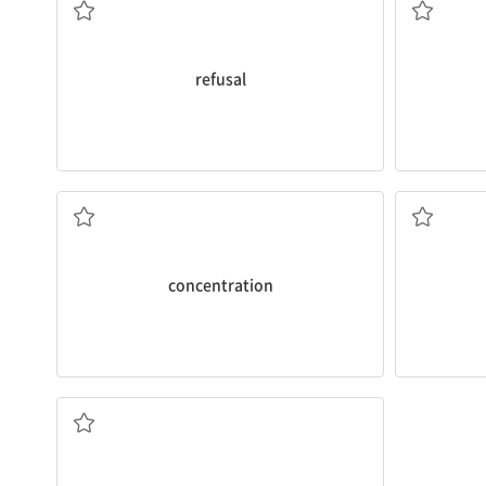
refusal
고문은 어떤 상
circumstan
Torture
can
축
다
[명] 1. 집중(력) 2. (인구 등의) 집중 3. 농도, 농
[동] 1. 
[명] 1. 고
concentration
그는 죄책감으로 괴로워했다.
He was
tormented
by feelings of guilt.
[동] 괴롭히다, (특히 정신적으로) 고통을 주다
[명] 고통, 고뇌