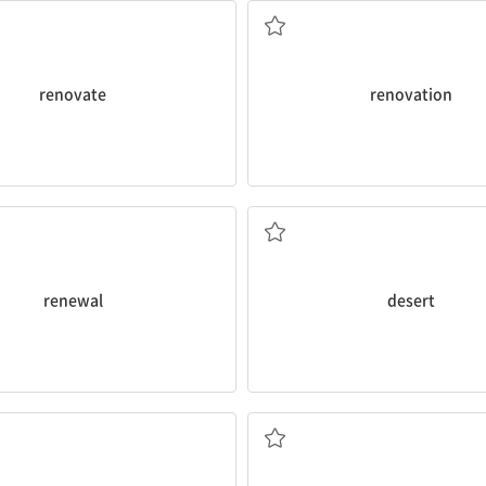
a donation, we will be able to
다, 수선[수리]하다, 새롭게 하다
renovate
renovation
은 참 좋았다.
사막 여행 후에 카페에 앉아 상쾌한 디저
dessert.
sit in a cafe and enjoy a refres
After our tour to the
desert
, it 
1. 재개, 소생 2. 갱신, 기한 연장
[동] (사람, 장소, 의무 등을) 버리다
[명] 사막
renewal
desert
그는 그 실수에 대해 자신은 책임이 없다
for the mistake.
[명] 삽입, 끼워넣기
He
asserted
that he was not re
[동] 1. 단언하다 2. 주장하다