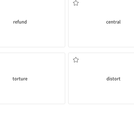
refund
central
황에서도 정당화될 수 없다.
ces.
그 기자는 사실을 왜곡했다.
not be justified under any
The reporter
distorted
the truth
(형태를) 비틀다, 일그러뜨리다
고문하다 2. (육체적, 정신적으로) 괴롭히
[동] 1. (정보, 사실 등을) 왜곡하다, 
문 2. 심한 고통
torture
distort