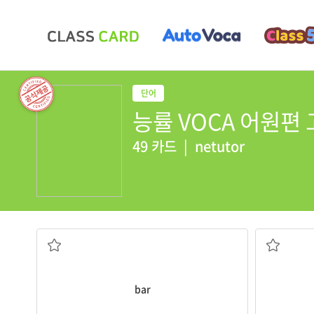
능률 VOCA 어원편 고등
49 카드
|
netutor
19세 미만(미성년자)은 술집에 들어가는 것이 금지된다.
the
bar
.
그녀는 난처한 
Anyone under 19 is barred from entering
embarrassi
[동] 막다, 금하다
She
embar
콜릿, 비누 등) 긴 토막 4. 장애(물)
[동] 당황하
[명] 1. 술집, 바 2. 막대, 빗장 3. (막대 모양의 초
bar