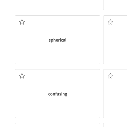
공전하고 있다.
허블 우주 망원
more than t
orbiting ju
[형] 구 모양의
The Hubbl
[명] 1. 공
spherical
[형] 혼동시키는, 혼란스럽게 하는
confusing
들의 기분을 상하게 할 수도 있어.
나는 그 옷을 
너는 그들의 초대를 거절할 수 있어. 하지만 네 거절이 그
I returned 
your
refusal
may still hurt their feelings.
[동] 환불하
You can refuse their invitation. However,
[명] 환불, 
[명] 거절, 거부