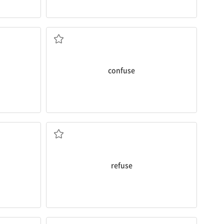
다.
그의 대답은 나를 몹시 혼란스럽게 했다.
His answer really
confused
me.
ives in the
다
[동] 1. 혼동시키다, 혼란스럽게 하다 2. 혼동하
confuse
들의 기분을 상하게 할 수도 있어.
간의 혼란을 겪
너는 그들의 초대를 거절할 수 있어. 하지만 네 거절이 그
onfusion
.
your refusal may still hurt their feelings.
 a new
You can
refuse
their invitation. However,
[동] (제의, 초대, 요청 등을) 거절하다
refuse
나를 방해하지 마. 나는 공부에 집중해야 돼.
할을 한다.
on studying.
Don’t distract me. I have to
concentrate
n the
집중시키다[모이다, 집중하다] 3. 농축시키다
[동] 1. 집중하다, 전념하다 2. (한 곳에) 모으다,