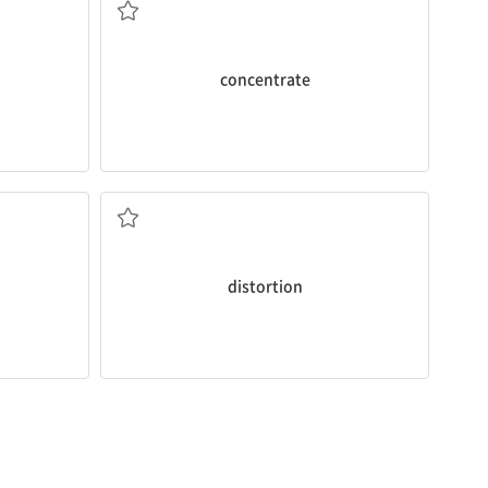
concentrate
.
[명] 왜곡(된 사실), 일그러짐
곡해하다 2.
distortion