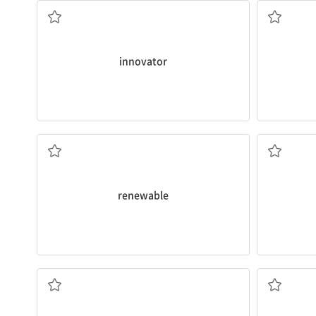
Thanks to 
[동] 개조하
innovator
너지 자원이 있다.
수력 발전과 해양 기반 기술과 같은 다양한 재생 가능 에
and ocean-based technologies.
renewable
energy, such as hydropower
There are a variety of sources for
[명] 
[명] 재생 가능 에너지
[형] (에너지, 자원 등이) 재생 가능한
renewable
나는 문에 열쇠를 꽂았다.
I
inserted
my key in the door.
다, 덧붙이다
[동] 1. 삽입하다, 넣다 2. (문서 등에) 말을 써 넣