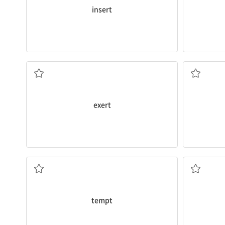
insert
광고는 우리에게 큰 영향력을 발휘한다.
Advertising
exerts
a great influence on us.
[명] 1
노력하다
[동] 1. (힘, 영향력 등을) 발휘하다, 행사하다 2.
exert
렵지.
화창한 날에는 수업을 빼먹고 해변으로 가고 싶어.
맞아, 날씨가 
and go to the beach.
stay outsid
On sunny days, I am
tempted
to skip class
Yeah, it’s 
[동] 1. 유혹하다 2. ...할 생각이 들게 하다
[명] 유혹(
tempt