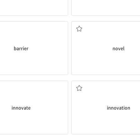
소설을 쓸 때, 정보 조사를 해야 한다.
information needs to be done.
른 나라 사람들 사이의 장애물이 될 수 있
 different countries.
When writing a
novel
, research 
can be a
barrier
between
[형] 새로운, 기발한
, 장벽; 장애물
[명] (장편) 소설
barrier
novel
찾아야 한다.
관습적인 일하는 방식에 이의를 제기하고
ies to
innovate
.
기술 혁신
ing things and search for
technological
innovation
o challenge the conventional
[명] 1. 혁신, 개혁 2. 새로운 고안(물
하다, 쇄신하다
innovate
innovation
.
리는 캠퍼스 도서관의 보수를 시작할 수
ating
our campus library.
[명] 개혁, 수선, 수리