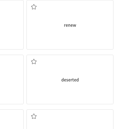
하다
[동] 1. 갱신하다, ...의 기한을 연장하다 2. 재개
renew
트를 즐기는 것
나는 버려진 집을 발견하고 그 안으로 들어갔다.
hing
it.
was nice to
I found a
deserted
house and walked into
, 떠나다
[형] 버림받은, 사람이 살지 않는
deserted
고 주장했다.
[형] 단정적인; 자기 주장이 강한
sponsible