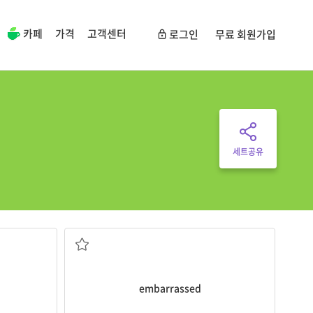
카페
가격
고객센터
로그인
무료 회원가입
세트공유
 했다.
[형] 당황[난처]한, 어색한
embarrassed