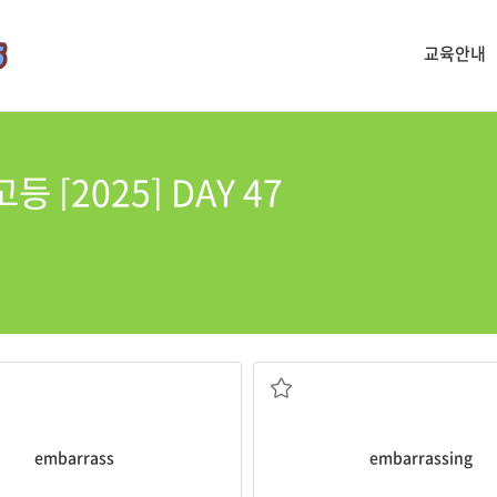
교육안내
 [2025] DAY 47
질문을 해서 나를 당황하게 했다.
그녀는 난처한 질문을 해서 나를 당황하게
ng questions.
embarrassing
questions.
rassed
me by asking
She embarrassed me by asking
게 하다, 난처하게 하다
[형] 당황[난처]하게 하는
embarrass
embarrassing