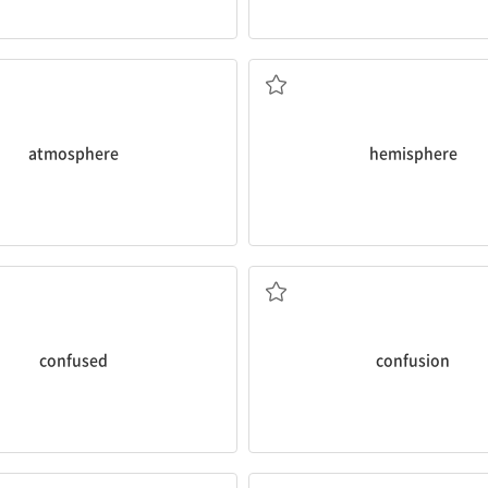
경은 지구의 대기권 바로 위를 30년 넘게
전 세계 인구의 대부분은 북반구에 살고 있
hirty years.
Northern
Hemisphere
.
st above Earth’s
atmosphere
for
Most of the world’s population l
e Space Telescope has been
[명] (지구, 천체의) 반구; (뇌의) 반구
기, 대기 2. 분위기
atmosphere
hemisphere
을 수 있다.
새로운 문화에 적응하려는 이민자들은 약
culture may experience some
c
[형] 혼란스러운
Immigrants who try to adapt to
[명] 혼란, 혼동
confused
confusion
돌려주고 환불받았다.
팀워크는 프로젝트의 성공에서 중요한 역
the clothes and got a
refund
.
success of the project.
다, 반환하다
Teamwork plays a
central
role i
반환(금)
[형] 1. 중심의, 중앙의 2. 중요한