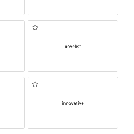
for
[명] 소설가
novelist
[형] 혁신적인
)
innovative
면허증을 갱신하는 것을 잊지 마세요.
Don’t neglect to
renew
your license.