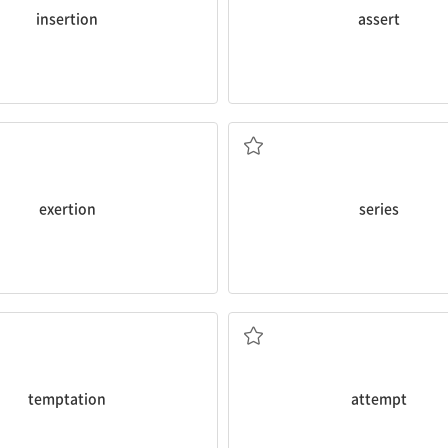
insertion
assert
기후 변화는 일련의 기이한 사건 그 이상
extraordinary events.
Climate change is more than a
. 노력 2. (영향력 등의) 발휘, 행사
속물, 시리즈
[명] 1. (사건, 일 등의) 연속 2. (TV,
exertion
series
그 죄수는 탈출을 시도했으나, 실패했다.
failed.
좋은 날에 밖에 있고 싶은 유혹을 참기는 어
e on beautiful days.
The prisoner
attempted
to esca
hard to resist the
temptation
to
[명] 시도, 노력
하는 것)
[동] 시도하다
temptation
attempt