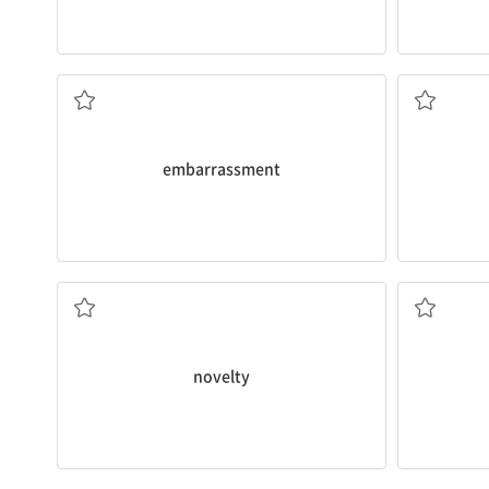
다.
언어는 서로 다
people from
[명] 1. 당황, 난처 2. 골칫거리
Language 
[명] 울타리
embarrassment
혁신할 기회를 
당신은 기존의 
opportunit
험]
ways of do
[명] 1. 새로움, 신기함, 진기함 2. 새로운 것[경
You have t
[동] 혁신
novelty
있게 될 것이다
기부 덕분에 우
start
renov
[명] 혁신자, 개혁자