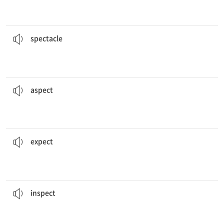
Jake는 그 기묘한 구경거리를 제대로 보려고 안경을 썼다.
spectacle
properly.
Jake put on his spectacles to view the strange
[명] 1. 구경거리, 장관 2. 안경
spectacle
어떤 상황에서든 긍정적인 면을 찾도록 노력해라.
Try to find the positive
aspects
of any situation.
습, 외관
[명] 1. (상황, 문제 등의) 측면, 국면; (사물 등의) 방향, 면 2. 모
aspect
우리는 기차가 곧 도착할 거라고 예상한다.
We
expect
the train to arrive soon.
다
[동] 1. 기대하다, 예기[예상]하다, 기다리다 2. (...라고) 생각하
expect
세관 직원들이 공항에서 짐을 검사했다.
Customs officers
inspected
the luggage at the airport.
하다
[동] 1. 조사하다, 검사하다 2. (건물, 기구 등을) 사찰하다, 감사
inspect