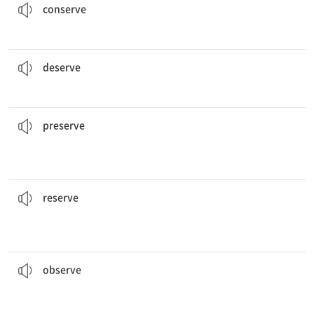
conserve
그들은 진실을 알 자격이 있다.
They
deserve
to know the truth.
[동] ...을 받을 만하다
deserve
이 모금 행사의 목적은 우리의 문화유산을 보존하는 것이다.
cultural heritage.
The purpose of this fundraising event is to
preserve
our
[동] 1. 보호하다, 보존하다 2. 유지하다
preserve
우리는 창가 테이블을 예약했다.
We
reserved
a table by the window.
[명] 비축[예비](품)
[동] 1. 예약하다 2. 남겨 두다, 비축하다
reserve
킨다는 것을 알아냈다.
개미의 행동을 주의 깊게 관찰한 뒤에, 그는 개미들이 엄격한 사회 규칙을 지
noticed that they observed strict social rules.
After
observing
the behavior of the ants carefully, he
을) 지키다, 준수하다 4. (관찰한 바를) 말하다, 진술하다
[동] 1. (...을 보고) 알아채다 2. 관찰[주시]하다 3. (법, 관습 등
observe