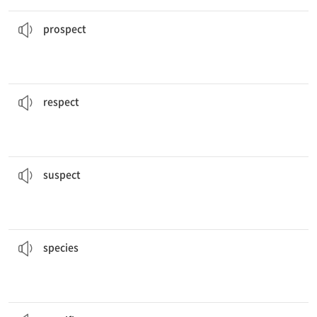
지속적인 성장에 대한 전망은 밝지 않다.
The
prospects
for continued growth aren’t favorable.
치
[명] 1. (장래의) 전망, 예상, 기대 2. (성공할) 가능성 3. 조망, 경
prospect
우리의 주요 미덕은 웃어른에 대한 공경이다.
Our main virtue is
respect
for elders.
[동] 1. 존경하다, 존중하다 2. (법 등을) 준수하다, 지키다
[명] 1. 존경, 존중 2. 측면, 점, 사항
respect
경찰이 그 강도 사건에서 의심하고 있는 것은 누구입니까?
Who do the police
suspect
in the robbery?
[명] 용의자, 요주의 인물
[동] 의심하다, 혐의를 두다, ...라고 생각하다
suspect
정부는 멸종 위기에 처한 종을 보호하기 위해 새로운 법을 통과시켰다.
endangered
species
.
The government passed a new law to protect
[명] 1. (생물 분류상의) 종(種) 2. (일반적으로) 종류
species
그 말다툼에는 특별한 이유가 없었다.
There was no
specific
reason for the quarrel.
[형] 1. 특정한 2. 구체적인, 자세한