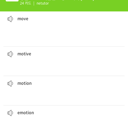
24 카드
|
netutor
지하철이 너무 붐벼서 나는 거의 움직일 수 없었다.
The subway was so crowded that I could hardly
move
.
[명] 1. 움직임, 이동 2. 조치, 행동
동시키다
[동] 1. 움직이다, 이동하다 2. 이사하다 3. 진행[진척]되다 4. 감
move
경찰은 그 범행의 동기를 알지 못한다.
Police don’t know the
motive
for the crime.
[형] 움직이게 하는, 원동력이 되는
[명] (행위의) 동기, 자극
motive
배의 움직임 때문에 Nate는 어지러움을 느꼈다.
The
motion
of the boat made Nate feel dizzy.
[동] 동작을 하다
[명] 1. 움직임, 흔들림 2. 동작
motion
나는 표정을 통해 인간의 감정을 포착하는 데 집중한다.
expressions.
I focus on capturing human
emotions
through facial
[명] 감정, 정서
emotion