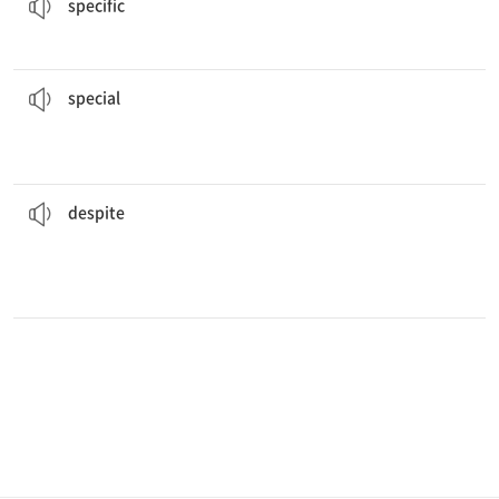
specific
온라인으로 송금 시에는 각별한 주의가 요구된다.
online.
Special
care is required when transferring money
[형] 특별한
special
다.
나는 그가 직면한 어려움에도 불구하고 꿈을 추구한 것에 대해 그를 존경한
difficulties he faced.
I admire him for pursuing his dream
despite
the
[전] ...에도 불구하고
despite