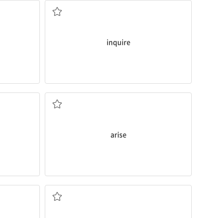
The hotel receptionist said breakfast was
[동] 1. 문의하다, 묻다 2. 조사하다
inquire
사이에 문제가 발생할 수 있다.
서로 다른 문화를 가진 사람들이 합의하지 못할 때 그들
agree.
different cultures when they cannot
Problems can
arise
between people of
[동] 발생하다
arise
는 천문학자들에
항상 부정적인 태도를 취하는 것은 건강에 좋지 않다.
not good for one’s health.
Having a negative
attitude
all the time is
by
[명] 태도, 자세