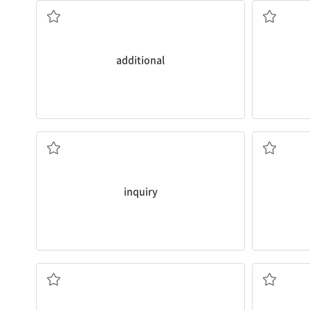
That hock
[동] 1. 
additional
리인을 필요로 
우리 대학은 세
librarians
[명] 1. 문의, 질문 2. 조사
Our univer
[동] 1. 
inquiry
어진다.
신문의 표제는 사람들의 관심을 불러일으키기 위해 만들
우주에 간 첫 
arouse
people’s interest.
space was 
Headlines in newspapers are made to
The first 
다 2. (잠에서) 깨우다
[명] 우주 
[동] 1. (감정·관심 등을) 유발하다, 불러일으키