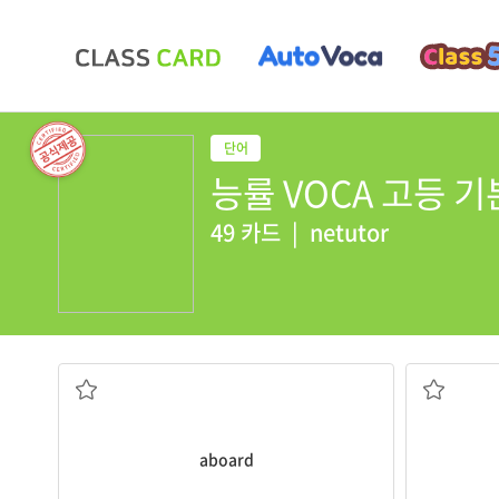
능률 VOCA 고등 기본 
49 카드
|
netutor
야 한다.
승무원은 모든 승객이 떠날 때까지 비행기에 탑승해 있어
그는 봄 학기 
have left.
semester.
the airplane until all of the passengers
He decided
Flight attendants should remain
aboard
[부] 해외로
[부],[전] (배·항공기 등에) 탄, 탑승[승선]한
aboard