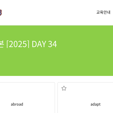
교육안내
[2025] DAY 34
다.
동안 해외에서 공부하기로 결정했다.
인간의 생존은 환경에 적응하는 능력으로 
ability to
adapt
to the environm
 to study
abroad
for the spring
Human survival can be explaine
, 해외에
[동] (~에) 적응하다[시키다]
abroad
adapt