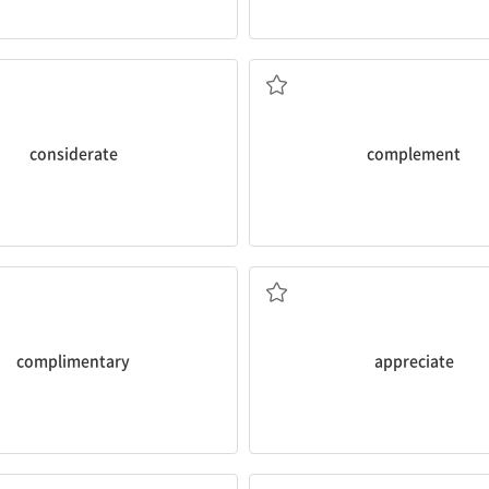
수 있도록 음악 소리를 낮추다니 Jason
우리는 구성원들이 서로를 보완하는 다양
complement
one another.
so his grandmother could
We seek a diverse team where
iderate
of Jason to turn down
[명] 보완(물)
깊은, 배려하는
[동] 보완[보충]하다
considerate
complement
객들에게 고마워한다.
그 공원 관리인들은 떠나기 전에 야영장
clean up their camp before the
The park rangers
appreciate
vis
형] 1. 칭찬하는 2. 무료의
사하다 3. 인식하다, 깨닫다
[동] 1. (가치·진가를) 알아보다, 인정
complimentary
appreciate
에게 그의 이전 발언을 명확히 해 달라고
us remarks.
[명] 1. 정화 2. 설명, 해
asked the prosecutor to
clarify
하게 하다, 분명히 말하다