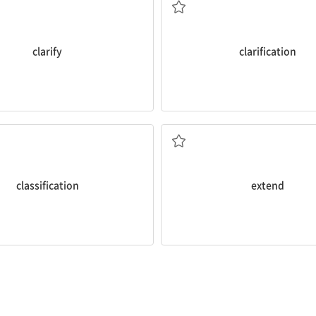
clarify
clarification
할 것이다.
시 공무원들은 도시의 철도 선로를 연장
extend
the city’s railway tracks
City officials will vote on wheth
[명] 분류, 등급
3. (범위·세력 등을) 확장하다
[동] 1. 늘이다[늘어나다] 2. (기간
classification
extend