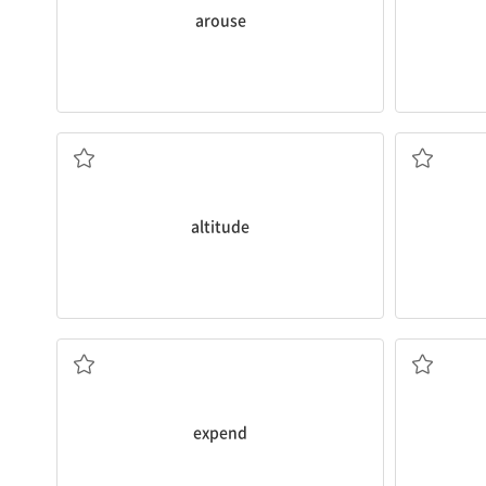
arouse
이 있다.
내 여동생은 영
고도가 상승할수록 기온은 떨어진다.
aptitude
fo
The temperature drops as
altitude
rises.
My sister i
[명] 고도
[명] 적성,
altitude
그들은 그들의 집을 청소하는 데에 많은 에너지를 썼다.
cleaning their house.
They
expended
a lot of energy on
[동] 소비하다, 쓰다
expend