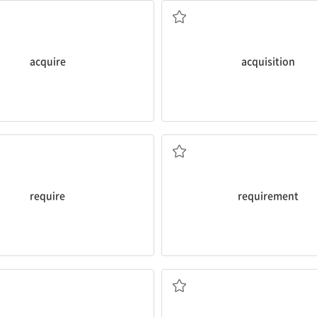
ey team recently
acquired
two
얻다, 취득[획득]하다 2. 습득하다
acquire
acquisition
한다.
 명의 신임 사서와 두 명의 신임 운동장 관
 and two new groundskeepers.
[명] 요건
sity
requires
three new
필요로 하다 2. 요구[요청]하다
require
requirement
의해 종종 발견된다.
새로운 별들은 강력한 망원경을 사용하
번째 여성 우주 비행사는 러시아인이었다.
telescopes.
Russian.
astronomers
that use powerful
female
astronaut
to travel to
New stars are often discovered 
비행사
[명] 천문학자