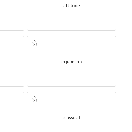
attitude
해 친구를 사귄
[명] 확장, 확대
sense of
expansion
나를 진정시켜 주기 때문이다.
나는 공부할 때 클래식 음악 듣기를 좋아하는데 그것은
studying because it calms me down.
s a
classic
I like to listen to
classical
music when I’m
[형] 1. 고전주의의 2. 클래식의
적인
classical