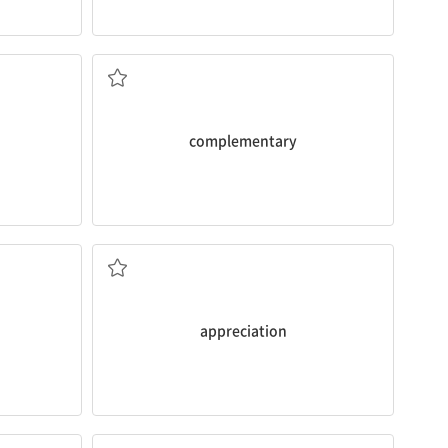
한 팀을 찾는다.
 members
[형] 보완[보충]하는
complementary
을 청소하는 방문
y leave.
itors who
[명] 1. 감상, 감탄 2. 감사 3. 평가
하다 2. 감
appreciation
가장 피해가 큰 지진은 진도 8 이상으로 분류된다.
classified
as magnitude eight or greater.
명
The most damaging earthquakes are
[동] 분류[구분]하다