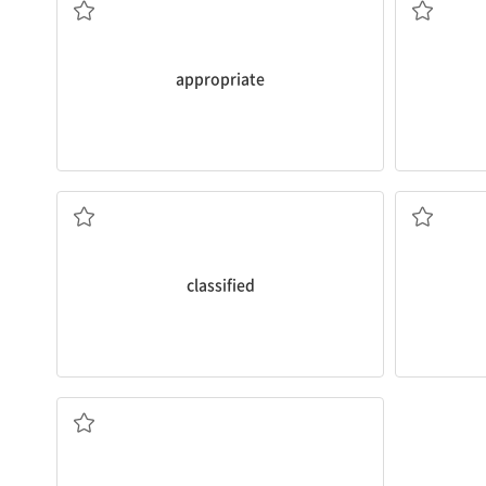
appropriate
[형] 1. 분류된 2. 기밀의
classified
고 있다.
그 병원은 그녀의 전체적인 부상 정도를 파악하려 노력하
extent
of her injuries.
The hospital is trying to figure out the full
[명] 정도, 범위