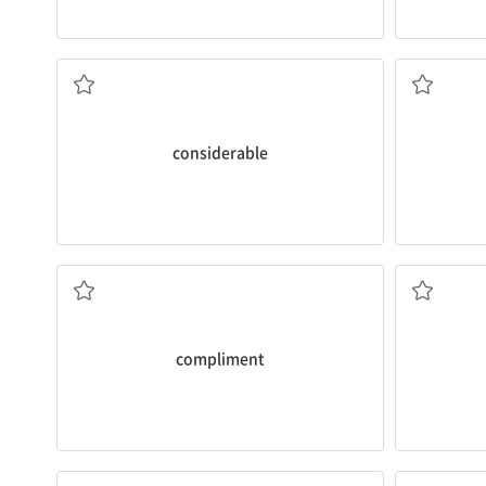
은 사려 깊었다.
고객 서비스 부서는 보통 상당히 많은 불평을 듣는다.
할머니가 주무실 
complaints.
sleep.
receive a
considerable
number of
his music 
Customer service departments typically
It was
cons
[형] 1. 상당한, 꽤 많은 2. 중요한, 고려할 만한
[형] 사려 
considerable
아이들은 좋은 성적을 받을 때 칭찬받는 것을 좋아한다.
when they get good grades.
Children like to receive
compliments
[
[동] 칭찬하다
[명] 칭찬, 찬사
compliment
요청했다.
네 옷은 이런 류의 전문적인 환경에 적절하지 않다.
그 판사는 검사
kind of professional setting.
his previo
Your clothes aren’t
appropriate
for this
The judge 
[형] 적절한, 적합한
[동] 명확