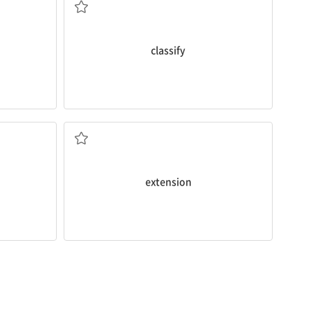
classify
할지에 대해 투표
.
er to
[명] 1. 확장 2. 연장
을) 연장하다
extension