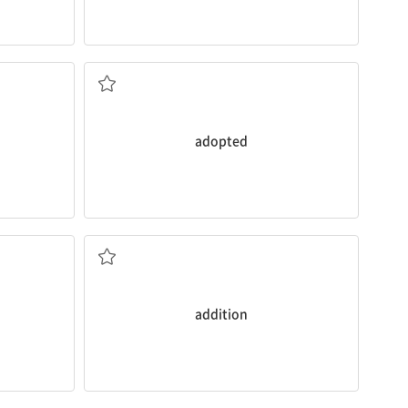
[형] 입양된
adopted
새우 파스타는 메뉴에 새로 추가된 것이다.
menu.
The shrimp pasta is a new
addition
to the
[명] 1. 추가 2. 덧셈 3. 추가물
addition
했다.
그 호텔 접수원은 내가 문의했을 때 조식이 무료라고 말
free of charge when I
inquired
.
득]한 것