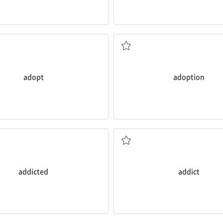
람의 견해를 받아들이는 것이 유익하다.
oint of view.
[명] 1. 입양 2. 채택
imes beneficial to
adopt
채택하다 2. 입양하다
adopt
adoption
[형] 중독된
[명] 중독자
addicted
addict
최근에 두 명의 새로운 선수들을 받아들였
s.
[명] 1. 획득, 습득 2. 구입[취