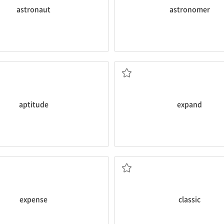
astronaut
astronomer
다.
어를 잘하지만, 나는 과학과 수학에 소질
우리는 가족을 넘어 정체성을 확장하기 위
r science and math.
identity beyond family.
s good at English, but I have an
We make friends to
expand
our 
 소질
[동] 확대하다, 팽창시키다[하다]
aptitude
expand
는 미국 문학의 고전으로 여겨진다.
of American literature.
The Great Gatsby is regarded a
[명] 비용, 지출
[명] 고전, 명작
[형] 1. 일류의, 최고 수준의 2. 전형
expense
classic