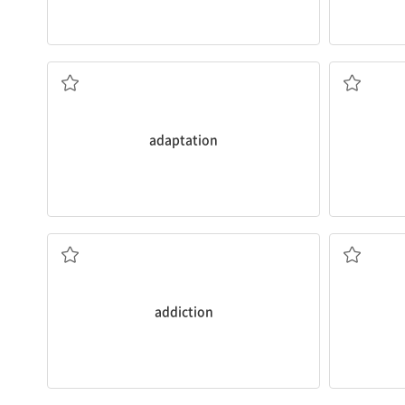
가끔은 다른 사
another’s p
[명] 적응, 개조
It’s somet
[동] 1. 
adaptation
중이다.
그녀는 소셜 미디어에 대한 중독을 극복하기 위해 노력
social media.
She is trying to overcome her
addiction
to
[명] 중독
addiction
다.
그 하키 팀은 
new player
[형] 추가적인, 부가의