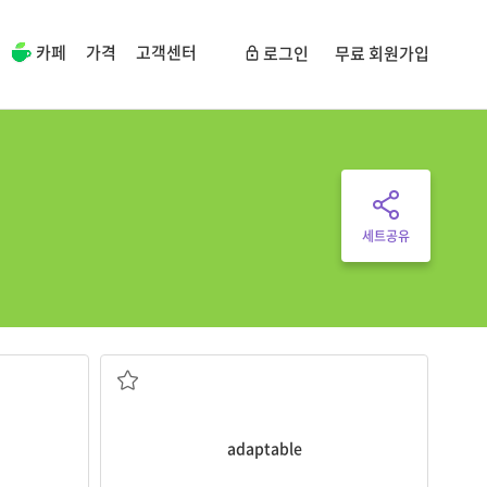
카페
가격
고객센터
로그인
무료 회원가입
세트공유
설명될 수 있
ent.
[형] 적응할 수 있는
d by our
adaptable