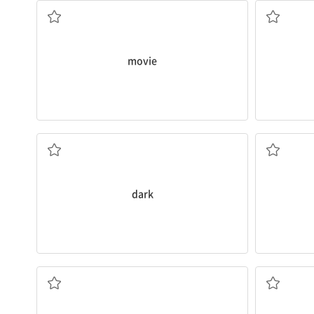
movie
어두운
dark
넘어지다