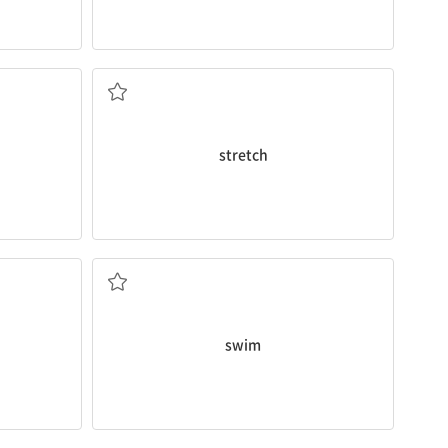
(팔·다리 등을) 뻗다, 스트레칭하다
stretch
수영하다
swim
(색이) 다채로운