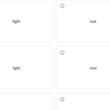
fight
real
빛
경주
light
race
다리
돕다