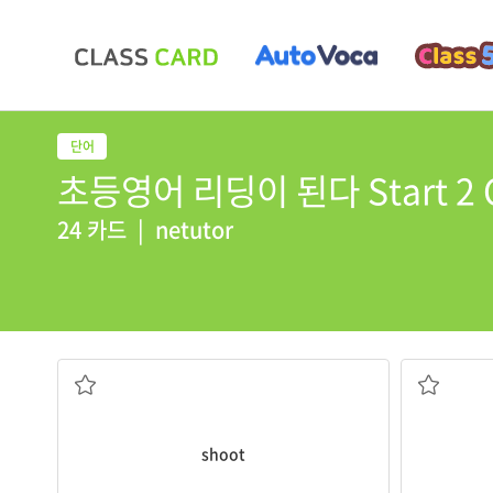
초등영어 리딩이 된다 Start 2 C
24 카드
|
netutor
쏘다
shoot