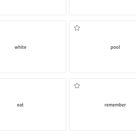
흰색, 흰색의
수영장
white
pool
먹다
기억하다
eat
remember
겨루다
진짜의