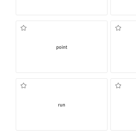
점수
point
달리다
run
영화