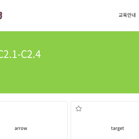
교육안내
2.1-C2.4
화살
과녁
arrow
target