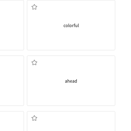
colorful
앞선
ahead
끝내다