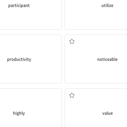
participant
utilize
생산성
뚜렷한, 현저한; 눈에 띄
productivity
noticeable
크게, 매우
평가하다; 가치 있게 여기
highly
value