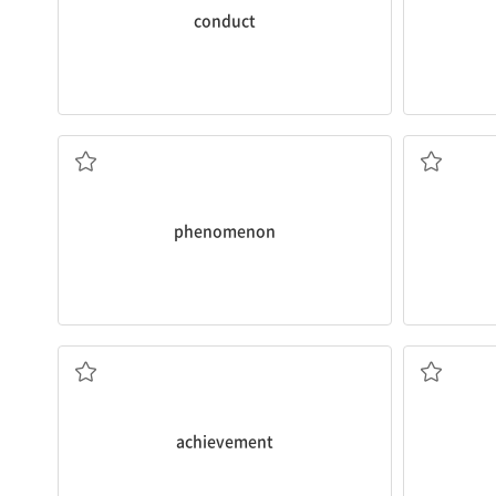
conduct
현상
phenomenon
성과
achievement