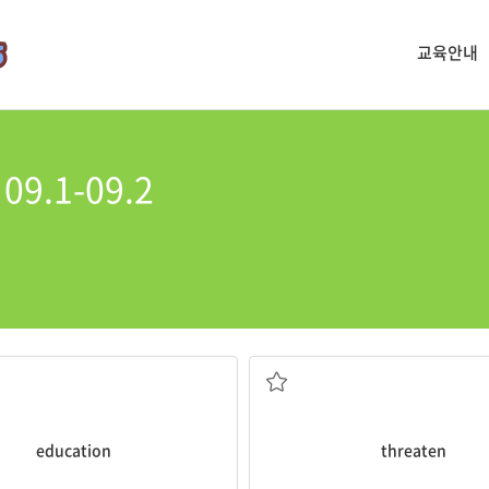
교육안내
9.1-09.2
교육
협박하다, 위협하다
education
threaten