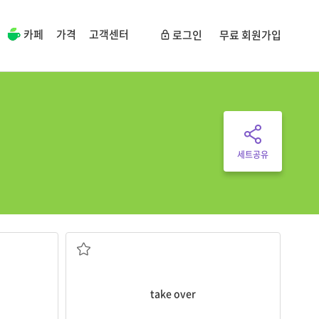
카페
가격
고객센터
로그인
무료 회원가입
세트공유
~을 인계받다; 장악하다
take over