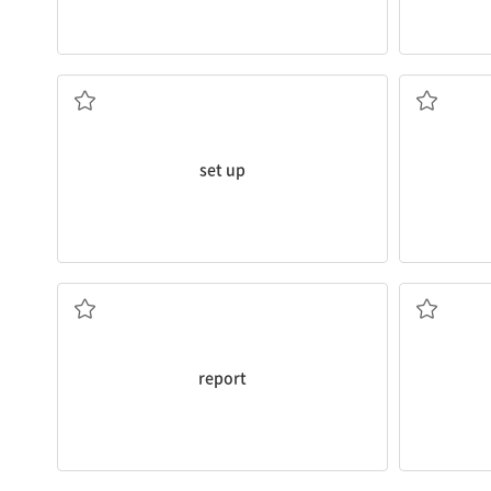
건립하다, 설립[수립]하다
set up
알리다, 발표하다; (신문, 방송에서) 보도하다
report
연설하다