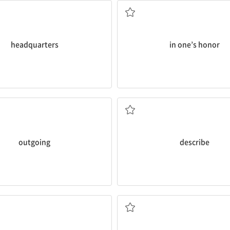
headquarters
in one’s honor
외향적인
묘사하다, 말하다
outgoing
describe
참가자
활용[이용]하다