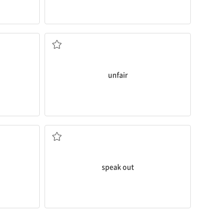
]
부당한, 불공평한
unfair
공개적으로 말하다[밝히다]
speak out
촉진하다, 증진하다