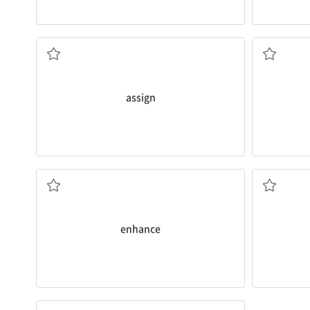
(일, 책임 등을) 배정하다
assign
향상시키다
enhance
~와 뒤섞이다