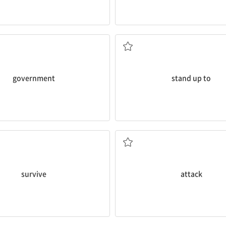
정부
~에게 저항하다[맞서다
government
stand up to
살아남다
공격, 폭행
survive
attack
본사, 본부
~에게 경의를 표하여