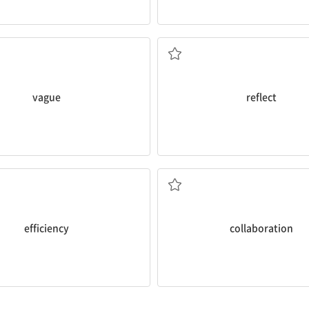
모호한
반사하다; 반영하다
vague
reflect
효율성
협업, 협동
efficiency
collaboration