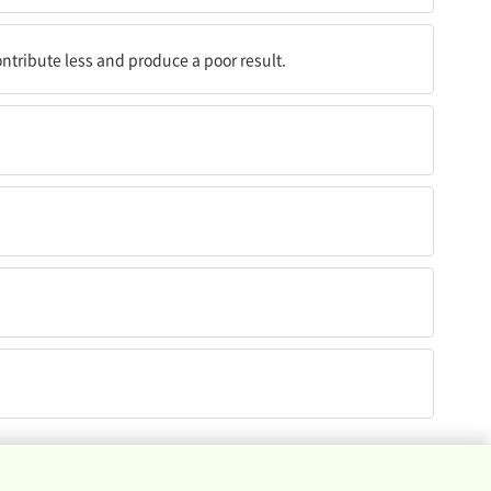
과물을 만들어 내도록 이끈다.
ntribute less and produce a poor result.