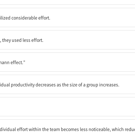
노력을 들였다.
lized considerable effort.
더 적은 노력을 들였다.
 they used less effort.
ann effect.”
인의 생산성이 감소하는지를 설명한다.
ual productivity decreases as the size of a group increases.
인의 노력은 덜 눈에 띄는데, 이것은 참가자들의 동기를 줄인다.
ndividual effort within the team becomes less noticeable, which redu