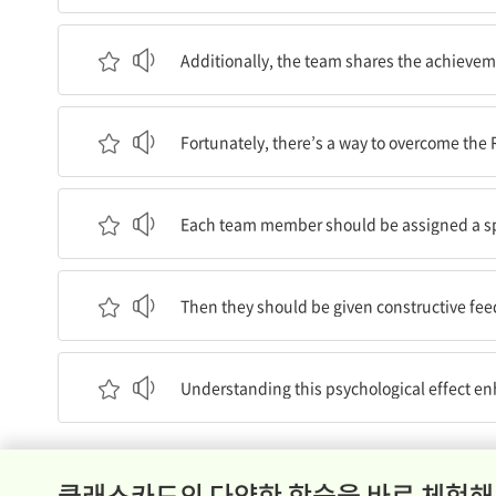
추가적으로, 팀이 성과를 공유하기 때문에 개인의 
Additionally, the team shares the achieveme
다행히, 링겔만 효과를 극복할 방법이 있다.
Fortunately, there’s a way to overcome the
각 팀원들은 그들의 기술과 강점을 반영하는 특정한
Each team member should be assigned a speci
그 후 그들은 그들의 작업 품질을 향상시키기 위한
Then they should be given constructive feed
이 심리적 효과를 이해하는 것은 팀의 효율성을 높
Understanding this psychological effect e
클래스카드의 다양한 학습을 바로 체험해