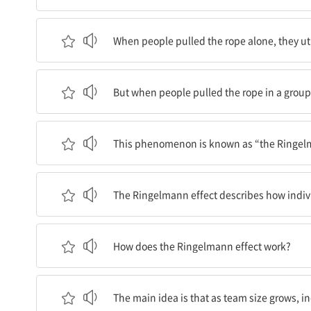
사람들이 혼자서 밧줄을 당길 때, 그들은 상당한 
When people pulled the rope alone, they uti
그러나 사람들이 집단으로 밧줄을 당길 때 그들은 
But when people pulled the rope in a group,
이 현상은 ‘링겔만 효과’로 알려져 있다.
This phenomenon is known as “the Ringelm
링겔만 효과는 집단의 크기가 커질수록 어떻게 개
The Ringelmann effect describes how individ
링겔만 효과는 어떻게 작용할까?
How does the Ringelmann effect work?
주요 아이디어는 팀의 크기가 커질수록 팀 내에서 개
The main idea is that as team size grows, i