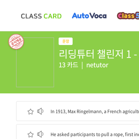
리딩튜터 챌린저 1 - 
13 카드
|
netutor
1913년, 프랑스의 농업 엔지니어인 막스 링겔만
In 1913, Max Ringelmann, a French agricul
그는 참가자들에게 밧줄을 당기라고 요청했으며, 
He asked participants to pull a rope, first i