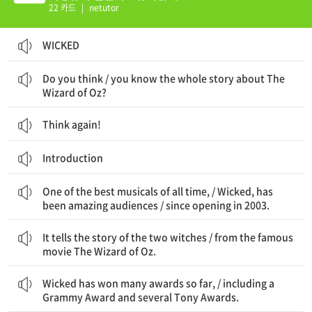
22 카드
|
netutor
WICKED
당신은 생각하는가 / 당신이 「오즈의 마법사」에 관한 이야기를 전부 안다고
Do you think / you know the whole story about The
Wizard of Oz?
Think again!
Introduction
역대 최고 뮤지컬 중 하나인 / 「위키드」는 관객들을 놀라게 해오고 있다 / 2003년 초연 이후로
One of the best musicals of all time, / Wicked, has
been amazing audiences / since opening in 2003.
그것은 두 마녀의 이야기를 말해 준다 / 유명한 영화 「오즈의 마법사」에 나오는
It tells the story of the two witches / from the famous
movie The Wizard of Oz.
「위키드」는 지금까지 많은 상을 받았다 / 그래미 상과 몇몇 토니 상을 포함해서
Wicked has won many awards so far, / including a
Grammy Award and several Tony Awards.