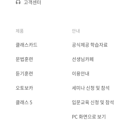
고객센터
제품
안내
클래스카드
공식제공 학습자료
문법훈련
선생님카페
듣기훈련
이용안내
오토보카
세미나 신청 및 참석
클래스 5
입문교육 신청 및 참석
PC 화면으로 보기