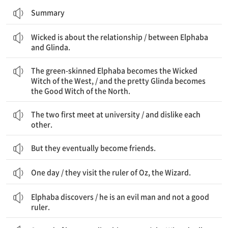
Summary
「위키드」는 관계에 관한 것이다 / 엘파바와 글린다 사이의
Wicked is about the relationship / between Elphaba
and Glinda.
초록색 피부의 엘파바는 서쪽의 나쁜 마녀가 되고 / 예쁜 글란다는 북쪽의 착한 마녀가 된다
The green-skinned Elphaba becomes the Wicked
Witch of the West, / and the pretty Glinda becomes
the Good Witch of the North.
그 둘은 대학에서 처음 만난다 / 그리고 서로를 싫어한다
The two first meet at university / and dislike each
other.
But they eventually become friends.
One day / they visit the ruler of Oz, the Wizard.
엘파바는 알게 된다 / 그가 사악한 사람이며 좋은 통치자가 아니라는 것을
Elphaba discovers / he is an evil man and not a good
ruler.
그녀가 자신의 비밀을 폭로할까봐 두려워서 / 마법사는 모두에게 말한다 / 엘파바가 ‘나쁜 마녀’라고