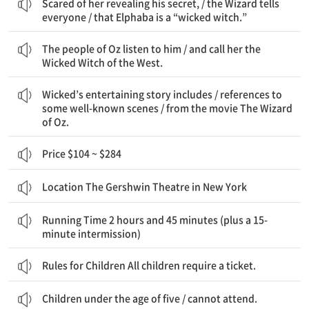
Scared of her revealing his secret, / the Wizard tells
everyone / that Elphaba is a “wicked witch.”
오즈의 사람들은 그의 말을 듣는다 / 그리고 그녀를 서쪽의 나쁜 마녀라고 부른다
The people of Oz listen to him / and call her the
Wicked Witch of the West.
「위키드」의 흥미로운 이야기는 포함한다 / 유명한 몇몇 장면들의 인용을 / 영화 「오즈의 마법사」에서 나오는
Wicked’s entertaining story includes / references to
some well-known scenes / from the movie The Wizard
of Oz.
Price $104 ~ $284
Location The Gershwin Theatre in New York
상연 시간 2시간 45분 (15분 중간 휴식 시간 추가)
Running Time 2 hours and 45 minutes (plus a 15-
minute intermission)
Rules for Children All children require a ticket.
Children under the age of five / cannot attend.