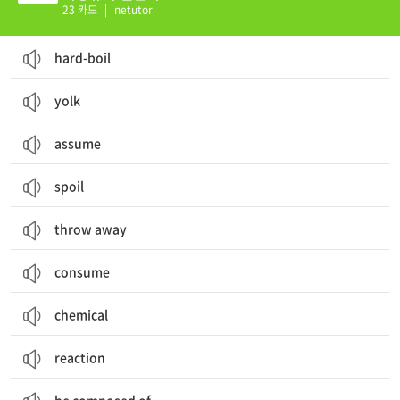
23 카드
|
netutor
hard-boil
yolk
assume
spoil
throw away
consume
chemical
reaction