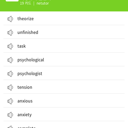
19 카드
|
netutor
theorize
unfinished
task
psychological
psychologist
tension
anxious
anxiety