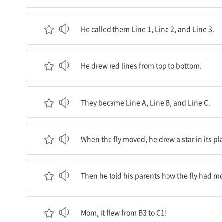
그는 그 선들을 선 1, 선2, 선3 이라고 불렀습니다
He called them Line 1, Line 2, and Line 3.
그는 위에서 아래로 빨간 선들을 그렸습니다.
He drew red lines from top to bottom.
그 선들은 선 A, 선 B, 선 C가 되었습니다.
They became Line A, Line B, and Line C.
그 파리가 움직였을 때, 그는 그 장소에 별을 그렸
When the fly moved, he drew a star in its pl
그 후 그는 부모님께 파리가 어떻게 이동했는지 
Then he told his parents how the fly had m
엄마, 파리가 B3에서 C1으로 날아갔어요!
Mom, it flew from B3 to C1!