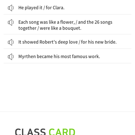
He played it / for Clara.
각 노래는 꽃과 같았고, / 26곡의 노래들이 함께 / 꽃다발 같았다.
Each song was like a flower, / and the 26 songs
together / were like a bouquet.
It showed Robert's deep love / for his new bride.
Myrthen became his most famous work.