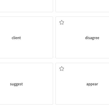
의뢰인
동의하지 않다
client
disagree
제안하다
나타나다
suggest
appear
전염성이 강한
감염; 전염병