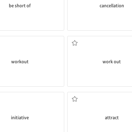
be short of
cancellation
운동
운동하다
workout
work out
계획
마음을 끌다; 끌어들이
initiative
attract