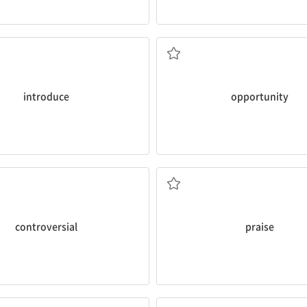
소개하다; 도입하다
기회
introduce
opportunity
논란이 많은
칭찬; 칭찬하다
controversial
praise
경영진
임명하다