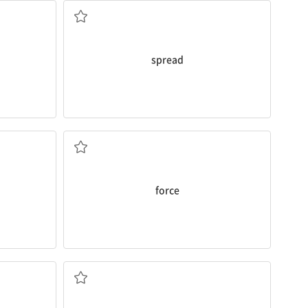
spread
~하게 (강요)하다
force
취소하다