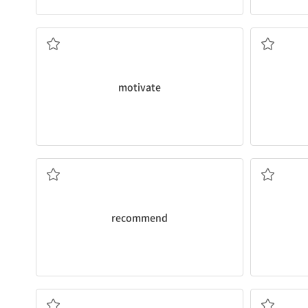
~를 동기 부여하다
motivate
추천하다
recommend
지친