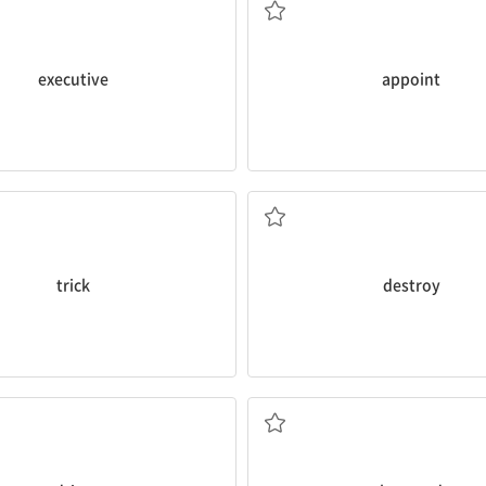
executive
appoint
속임수; 마술
망치다, 파괴하다
trick
destroy
운전하다; 만들다
귀신이 나오는