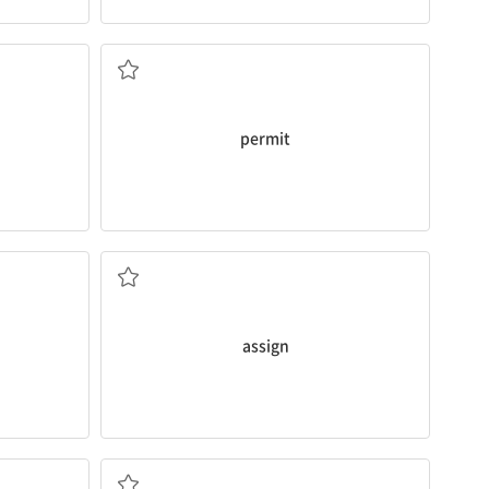
허락하다
permit
맡기다; 배치하다
assign
무시하다