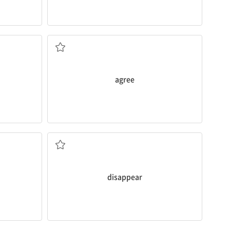
동의하다
agree
사라지다
disappear
퍼지다