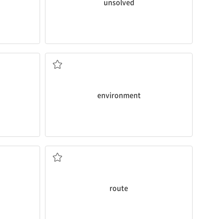
unsolved
환경
environment
길
route