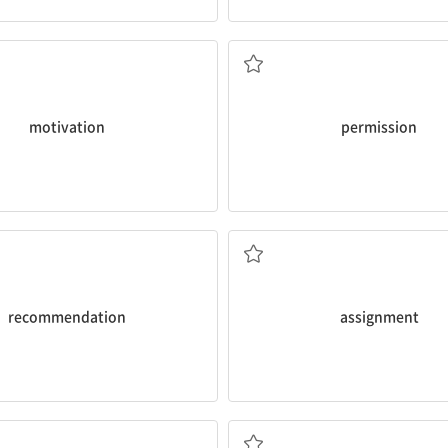
자극; 동기 부여
허락
motivation
permission
추천
과제; 배치
recommendation
assignment
~를 지치게 하다
승객