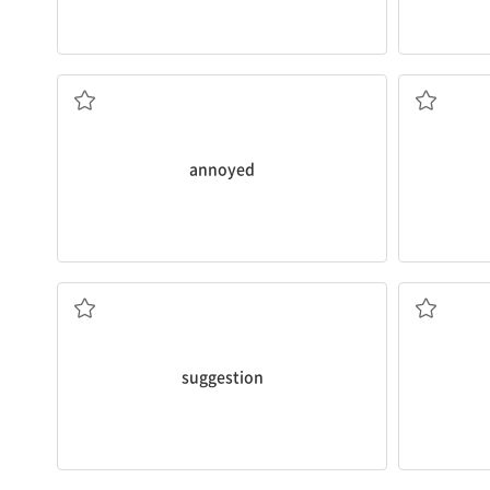
짜증이 난
annoyed
제안
suggestion
알 수 없는