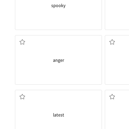
spooky
~를 화나게 하다; 화
anger
최신의
latest