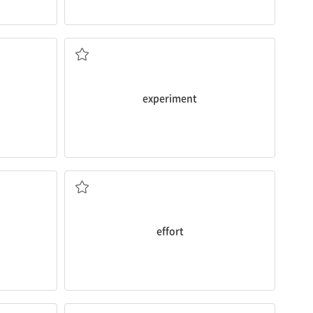
실험; 실험하다
experiment
노력
effort
임명; 약속