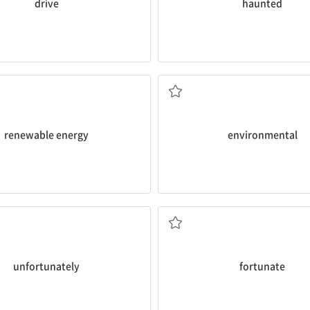
drive
haunted
재생 가능 에너지
환경의
renewable energy
environmental
불행히도
운이 좋은
unfortunately
fortunate