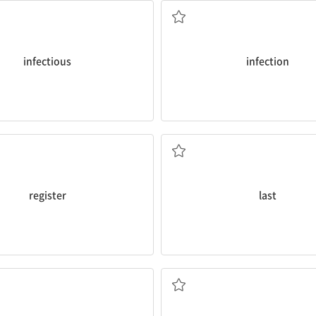
infectious
infection
등록하다
마지막의; 지속되다
register
last
~가 부족하다
취소