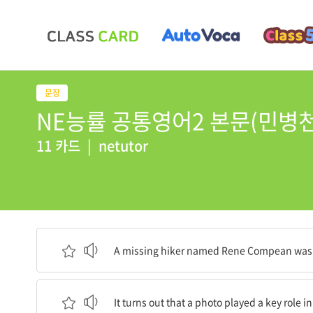
NE능률 공통영어2 본문(민병천, 20
11 카드
|
netutor
Rene Compean이라는 실종된 등산객이 화요일 An
A missing hiker named Rene Compean was f
그의 생명을 구하는 데 한 사진이 중요한 역할을 
It turns out that a photo played a key role in 