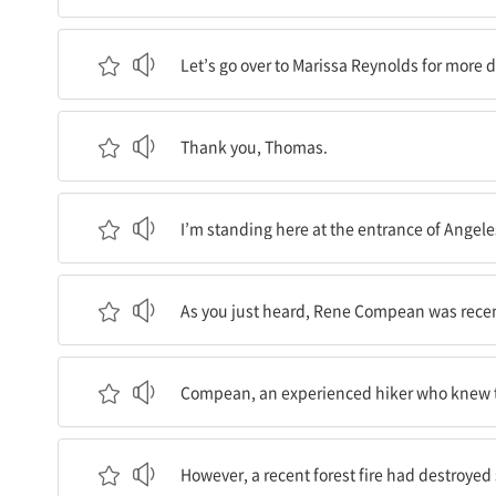
이 사건에 대한 더욱 자세한 내용을 위해 Marissa 
Let’s go over to Marissa Reynolds for more de
고마워요, Thomas.
Thank you, Thomas.
저는 여기 Angeles National Forest 입구에 서
I’m standing here at the entrance of Angele
여러분이 방금 들으셨듯이, Rene Compean은 
As you just heard, Rene Compean was recent
Compean은 이 지역을 잘 알던 숙련된 등산객으로
Compean, an experienced hiker who knew the
그러나, 최근의 산불이 몇몇 표지판을 망가뜨렸고, 
However, a recent forest fire had destroyed