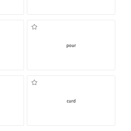
붓다
pour
(우유가 산화되어 응고된) 덩어리
curd
우유곽