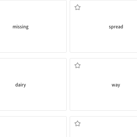
missing
spread
유제품 회사
방법
dairy
way
전국적인
참여하다