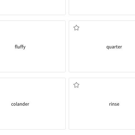
솜털 같은
4분의 1
fluffy
quarter
체
헹구다
colander
rinse
잃어버린
퍼뜨리다