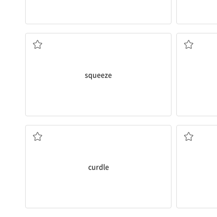
꼭 짜다
squeeze
(우유가 액체와 고체로) 분리되다
curdle
찾아내다