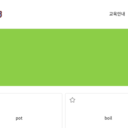
교육안내
냄비
끓이다
pot
boil