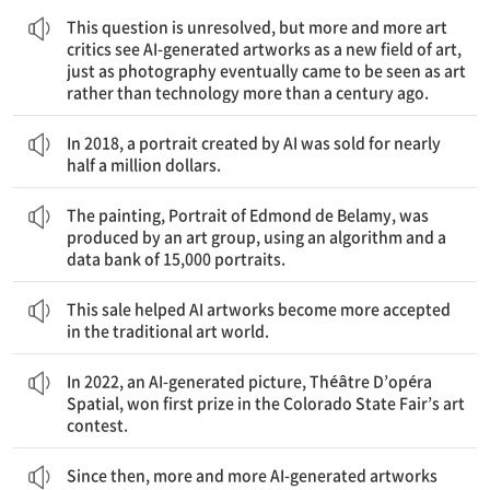
사진이 마침내 기술이라기보다 예술로 여겨지게 되었듯이, 점점
이 질문은 아직 해결되지 않았지만, 이는 마치 100년도 더 전에
This question is unresolved, but more and more art
critics see AI-generated artworks as a new field of art,
just as photography eventually came to be seen as art
rather than technology more than a century ago.
2018년에는 AI가 만든 한 초상화가 거의 50만 달러에 팔렸다.
In 2018, a portrait created by AI was sold for nearly
half a million dollars.
‘에드몽 드 벨라미의 초상’이라는 그 그림은 알고리즘과 15,000개의 초상화 데이터 뱅크를 사용하여 어느 미술 그룹에 의해 제작되었다.
The painting, Portrait of Edmond de Belamy, was
produced by an art group, using an algorithm and a
data bank of 15,000 portraits.
이번 판매는 전통적인 예술계에 AI 작품이 받아들여지는 데 도움이 되었다.
This sale helped AI artworks become more accepted
in the traditional art world.
2022년에는 AI가 만든 그림 ‘스페이스 오페라 극장’이 콜로라도주 박람회 미술 대회에서 1등상을 받았다.
In 2022, an AI-generated picture, Théâtre D’opéra
Spatial, won first prize in the Colorado State Fair’s art
contest.
그 이후로 점점 더 많은 AI 생성 예술 작품이 미술관에 전시되었다.
Since then, more and more AI-generated artworks