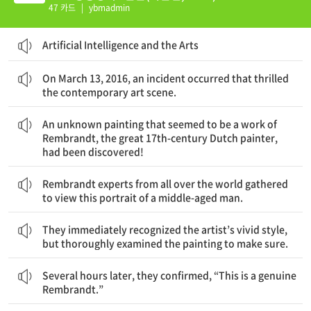
47 카드
|
ybmadmin
Artificial Intelligence and the Arts
2016년 3월 13일 현대 미술계를 뒤흔든 사건이 발생했다.
On March 13, 2016, an incident occurred that thrilled
the contemporary art scene.
17세기 네덜란드의 위대한 화가 Rembrandt의 작품으로 보이는 정체불명의 그림이 발견된 것이다!
An unknown painting that seemed to be a work of
Rembrandt, the great 17th-century Dutch painter,
had been discovered!
한 중년 남성을 그린 이 초상화를 보기 위해 전 세계 Rembrandt 전문가들이 모여들었다.
Rembrandt experts from all over the world gathered
to view this portrait of a middle-aged man.
그들은 Rembrandt의 생생한 스타일을 즉시 인지했으나, 확실하게 하려고 그림을 철저히 살펴보았다.
They immediately recognized the artist’s vivid style,
but thoroughly examined the painting to make sure.
몇 시간 뒤 그들은 “이것은 진짜 Rembrandt 작품입니다.”라고 확인해 주었다.
Several hours later, they confirmed, “This is a genuine
Rembrandt.”
이 비범한 예술가가 죽은 지 300여 년이 지난 후에 그의 신작을 맞이하게 되다니 얼마나 경이로운 일인가!