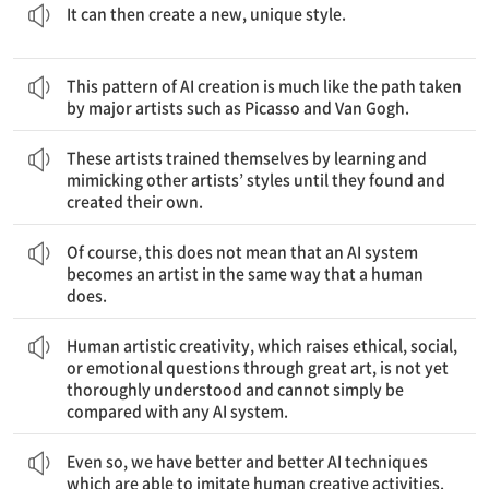
It can then create a new, unique style.
이러한 AI 창작 패턴은 Picasso, Van Gogh 등 주요 예술가들이 택한 경로와 매우 유사하다.
This pattern of AI creation is much like the path taken
by major artists such as Picasso and Van Gogh.
이 예술가들은 자신만의 스타일을 발견하고 창조할 때까지 다른 예술가의 스타일을 배우고 모방함으로써 스스로 훈련시켰다.
These artists trained themselves by learning and
mimicking other artists’ styles until they found and
created their own.
물론 인간이 예술가가 되는 방식과 동일한 방식으로 AI 시스템이 예술가가 된다는 뜻은 아니다.
Of course, this does not mean that an AI system
becomes an artist in the same way that a human
does.
AI 시스템과도 단순하게 비교될 수 있는 게 아니다.
인간의 예술적 창의성은 아직 완전히 이해되지 않았고, 그 어떤
위대한 예술을 통하여 윤리적, 사회적, 정서적 질문을 제기하는
Human artistic creativity, which raises ethical, social,
or emotional questions through great art, is not yet
thoroughly understood and cannot simply be
compared with any AI system.
그렇기는 하지만 우리가 가진 AI 기술은 인간의 창의적 활동에 대한 모방 능력이 점점 더 향상되고 있다.
Even so, we have better and better AI techniques
which are able to imitate human creative activities.