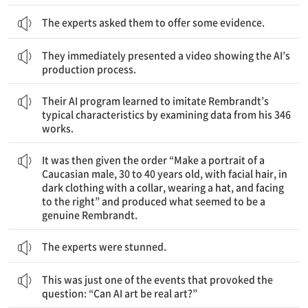
The experts asked them to offer some evidence.
그들은 즉시 AI의 작품 제작 과정을 보여주는 비디오를 제시했다.
They immediately presented a video showing the AI’s
production process.
그들의 AI 프로그램은 346개 작품의 데이터를 검토하여 Rembrandt의 전형적인 특징들을 모방하는 법을 학습했던 것이다.
Their AI program learned to imitate Rembrandt’s
typical characteristics by examining data from his 346
works.
것을 만들어냈던 것이었다.
화를 만들라’는 명령이 입력되자 진짜 Rembrandt처럼 보이는
모자를 착용한 채 오른쪽을 바라보는 30~40세 백인 남성의 초상
그런 후 그 프로그램은 ‘얼굴에 수염이 있고 깃 달린 어두운 옷과
It was then given the order “Make a portrait of a
Caucasian male, 30 to 40 years old, with facial hair, in
dark clothing with a collar, wearing a hat, and facing
to the right” and produced what seemed to be a
genuine Rembrandt.
The experts were stunned.
이것은 ‘AI 예술이 진짜 예술일 수 있을까?’라는 질문을 촉발한 사건 중 하나에 불과했다.
This was just one of the events that provoked the
question: “Can AI art be real art?”
예술 분야로 보고 있다.
더 많은 미술 비평가가 AI가 생성한 예술 작품을 하나의 새로운