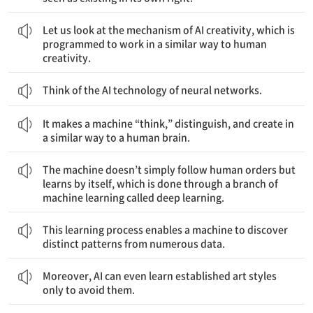
인간의 창의성과 유사한 방식으로 작동하도록 프로그래밍된 AI 창의성의 메커니즘을 살펴보자.
Let us look at the mechanism of AI creativity, which is
programmed to work in a similar way to human
creativity.
Think of the AI technology of neural networks.
이 기술은 기계가 인간의 뇌와 유사한 방식으로 ‘생각’하고 구별하고 창조하게 한다.
It makes a machine “think,” distinguish, and create in
a similar way to a human brain.
기계는 단순히 인간의 명령을 따르는 것이 아니라 딥러닝이라 불리는 기계 학습의 한 갈래를 통해 스스로 학습한다.
The machine doesn’t simply follow human orders but
learns by itself, which is done through a branch of
machine learning called deep learning.
이 학습 과정을 통해 기계는 수많은 데이터로부터 뚜렷한 패턴을 발견할 수 있다.
This learning process enables a machine to discover
distinct patterns from numerous data.
게다가 AI는 심지어 기존의 예술 스타일들을 오로지 피할 목적으로 그 스타일들을 학습할 수도 있다.
Moreover, AI can even learn established art styles
only to avoid them.
그렇게 하고 나면 AI는 새롭고 독특한 스타일을 창조할 수가 있는 것이다.