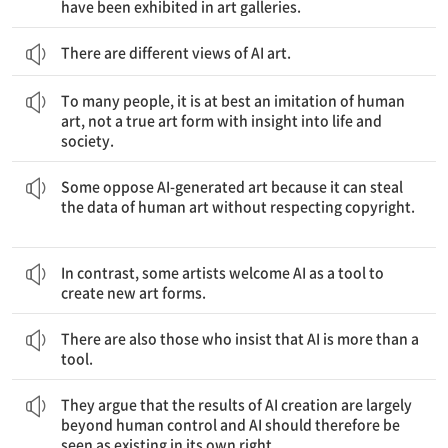
have been exhibited in art galleries.
There are different views of AI art.
많은 사람들에게 AI 예술은 기껏해야 인간 예술의 모방일 뿐, 삶과 사회에 대한 통찰력을 지닌 진정한 예술 형식이 아니다.
To many people, it is at best an imitation of human
art, not a true art form with insight into life and
society.
어떤 사람들은 AI 생성 예술이 저작권을 존중하지 않고 인간이 만든 예술 데이터를 훔칠 수 있기 때문에 AI가 생성한 예술에 반대한다.
Some oppose AI-generated art because it can steal
the data of human art without respecting copyright.
이와는 대조적으로, 어떤 예술가들은 AI를 새로운 예술 형식을 창조하는 도구로 환영한다.
In contrast, some artists welcome AI as a tool to
create new art forms.
또한 AI가 도구 이상이라고 주장하는 사람들도 있다.
There are also those who insist that AI is more than a
tool.
그들은 AI 생성의 결과들이 전반적으로 인간 통제를 넘어서기에 AI를 그 스스로의 능력을 가진 존재로 보아야 한다고 주장한다.
They argue that the results of AI creation are largely
beyond human control and AI should therefore be
seen as existing in its own right.