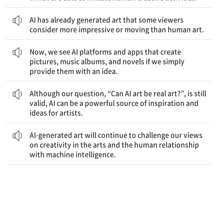
AI는 이미 어떤 감상자들이 보기에는 인간의 예술보다 더 인상적이고 혹은 더 감동적이라 생각되는 예술 작품을 만들어 냈다.
AI has already generated art that some viewers
consider more impressive or moving than human art.
지금 우리는 단순히 아이디어만 제공하면 사진, 음악 앨범, 소설을 창작해내는 AI 플랫폼과 앱들을 본다.
Now, we see AI platforms and apps that create
pictures, music albums, and novels if we simply
provide them with an idea.
비록 ‘AI 예술이 진정한 예술일 수 있는가?’라는 질문은 여전히 유효하지만, AI는 예술가들에게 영감과 아이디어의 강력한 원천이 될 수 있다.
Although our question, “Can AI art be real art?”, is still
valid, AI can be a powerful source of inspiration and
ideas for artists.
AI로 생성된 예술은 계속해서 예술의 창의성, 그리고 인간과 기계 지능과의 관계에 대한 우리의 견해에 도전할 것이다.
AI-generated art will continue to challenge our views
on creativity in the arts and the human relationship
with machine intelligence.