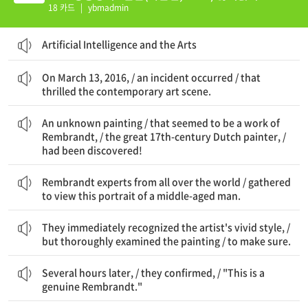
n 4.1-4.2
18 카드
|
ybmadmin
Artificial Intelligence and the Arts
2016년 3월 13일, / 한 사건이 일어났다 / 현대 미술계를 흥분시킨
On March 13, 2016, / an incident occurred / that
thrilled the contemporary art scene.
알려지지 않은 그림이 / 렘브란트의 작품으로 보이는, / 위대한 17세기 네덜란드 화가의, / 발견되었다!
An unknown painting / that seemed to be a work of
Rembrandt, / the great 17th-century Dutch painter, /
had been discovered!
전 세계의 렘브란트 전문가들이 / 모여 이 중년 남성의 초상화를 보았다.
Rembrandt experts from all over the world / gathered
to view this portrait of a middle-aged man.
그들은 즉시 화가의 생생한 스타일을 알아보았지만, / 그림을 철저히 조사했다 / 확실히 하기 위해.
They immediately recognized the artist's vivid style, /
but thoroughly examined the painting / to make sure.
몇 시간 후, / 그들은 확인했다, / "이것은 진짜 렘브란트 작품입니다."
Several hours later, / they confirmed, / "This is a
genuine Rembrandt."
이 비범한 예술가의 새로운 작품을 맞이하다니 얼마나 놀라운가 / 그의 사망 300년 이상이 지난 후에!