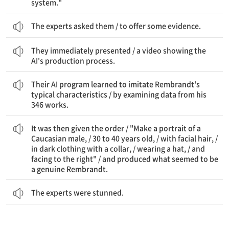
system."
The experts asked them / to offer some evidence.
그들은 즉시 제시했다 / AI의 제작 과정을 보여주는 동영상을
They immediately presented / a video showing the
AI's production process.
그들의 AI 프로그램은 렘브란트의 전형적인 특징을 모방하는 법을 배웠다 / 그의 346개 작품의 데이터를 검토함으로써.
Their AI program learned to imitate Rembrandt's
typical characteristics / by examining data from his
346 works.
브란트처럼 보이는 것을 만들어냈다.
옷을 입은, / 모자를 쓴, / 그리고 오른쪽을 향한" / 그리고 진짜 렘
어라, / 30에서 40세 사이의, / 수염이 있는, / 칼라가 있는 어두운
그런 다음 이러한 명령이 주어졌다 / "백인 남성의 초상화를 만들
It was then given the order / "Make a portrait of a
Caucasian male, / 30 to 40 years old, / with facial hair, /
in dark clothing with a collar, / wearing a hat, / and
facing to the right" / and produced what seemed to be
a genuine Rembrandt.
The experts were stunned.