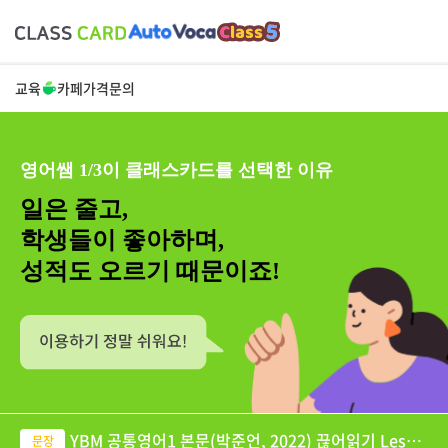
교육
카페
가격
문의
영어쌤 1/3이 클래스카드를 선택한 이유
일은 줄고,
학생들이 좋아하며,
성적도 오르기 때문이죠!
YBM 공통영어1 본문(박준언, 2022) 끊어읽기 Lesso