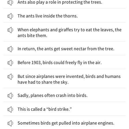
Ants also play a role in protecting the trees.
The ants live inside the thorns.
코끼리나 기린이 잎을 먹으려고 할 때, 개미들이 그것들을 문다.
When elephants and giraffes try to eat the leaves, the
ants bite them.
In return, the ants get sweet nectar from the tree.
Before 1903, birds could freely fly in the air.
그러나 비행기가 발명된 이후로, 새와 인간은 하늘을 공유해야 했다.
But since airplanes were invented, birds and humans
have had to share the sky.
Sadly, planes often crash into birds.
This is called a “bird strike.”
Sometimes birds get pulled into airplane engines.