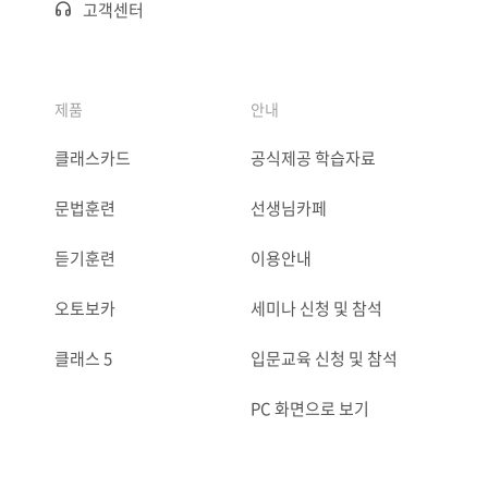
고객센터
제품
안내
클래스카드
공식제공 학습자료
문법훈련
선생님카페
듣기훈련
이용안내
오토보카
세미나 신청 및 참석
클래스 5
입문교육 신청 및 참석
PC 화면으로 보기