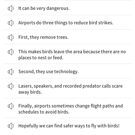
It can be very dangerous.
Airports do three things to reduce bird strikes.
First, they remove trees.
이는 새가 그 지역을 떠나게 만드는데, 둥지를 틀거나 먹이를 먹을 장소가 없기 때문이다.
This makes birds leave the area because there are no
places to nest or feed.
Second, they use technology.
레이저, 스피커, 그리고 녹음된 포식 동물의 울음소리가 겁을 주어 새를 쫓아 버린다.
Lasers, speakers, and recorded predator calls scare
away birds.
마지막으로, 공항은 새를 피하기 위해 때때로 비행경로와 일정을 바꾼다.
Finally, airports sometimes change flight paths and
schedules to avoid birds.
바라건대 우리가 새와 함께 비행할 더 안전한 방법을 찾을 수 있기를!
Hopefully we can find safer ways to fly with birds!