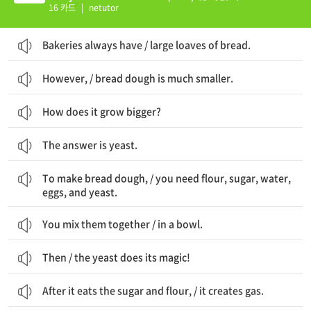
16 카드
|
netutor
Bakeries always have / large loaves of bread.
However, / bread dough is much smaller.
How does it grow bigger?
The answer is yeast.
빵 반죽을 만들기 위해, / 당신은 밀가루, 설탕, 물, 달걀, 그리고 효모가 필요하다
To make bread dough, / you need flour, sugar, water,
eggs, and yeast.
You mix them together / in a bowl.
Then / the yeast does its magic!
After it eats the sugar and flour, / it creates gas.