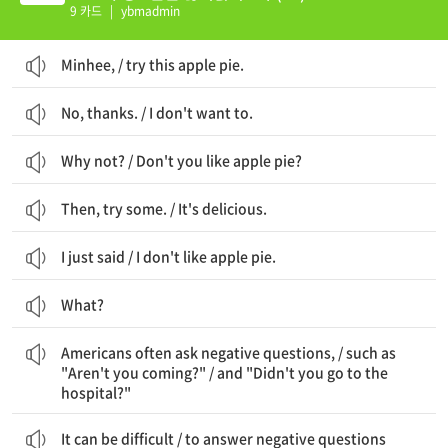
9 카드
|
ybmadmin
Minhee, / try this apple pie.
No, thanks. / I don't want to.
Why not? / Don't you like apple pie?
Then, try some. / It's delicious.
I just said / I don't like apple pie.
What?
미국인들은 종종 부정 질문을 사용합니다 / "너 안 올 거니?"같은 / 그리고 "너 병원에 안 갔니?"같은
Americans often ask negative questions, / such as
"Aren't you coming?" / and "Didn't you go to the
hospital?"
어려울 수 있습니다 / 부정 질문에 정확하게 대답하는 것이
It can be difficult / to answer negative questions