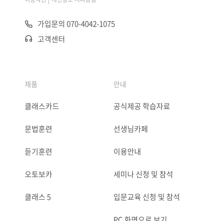
가입문의 070-4042-1075
고객센터
제품
안내
클래스카드
공식제공 학습자료
문법훈련
선생님카페
듣기훈련
이용안내
오토보카
세미나 신청 및 참석
클래스 5
입문교육 신청 및 참석
PC 화면으로 보기