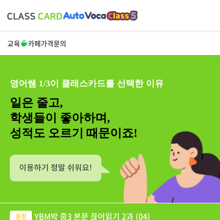
교육
카페
가격
문의
영어쌤 1/3이 클래스카드를 선택한 이유
일은 줄고,
학생들이 좋아하며,
성적도 오르기 때문이죠!
YBM박 중3 본문 끊어읽기 2과 (04)