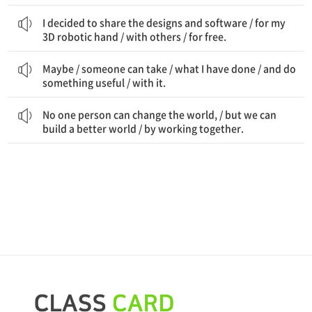
나는 디자인과 소프트웨어를 공유하기로 결정했습니다 / 내 3D 로봇 손의 / 다른 사람들과 / 무료로
I decided to share the designs and software / for my
3D robotic hand / with others / for free.
아마도 / 누군가가 가져가서 / 내가 한 것을 / 유용한 일을 할 수 있을 것입니다 / 그것으로
Maybe / someone can take / what I have done / and do
something useful / with it.
한 사람이 세상을 바꿀 순 없지만 / 우리는 더 나은 세상을 만들 수 있습니다 / 함께 일함으로써
No one person can change the world, / but we can
build a better world / by working together.