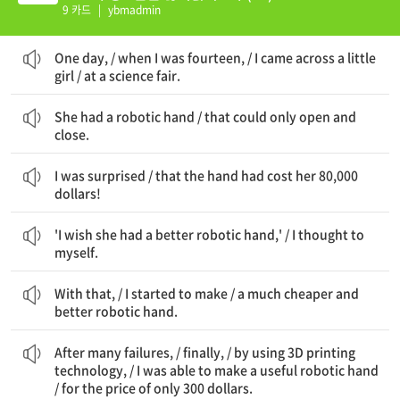
9 카드
|
ybmadmin
어느 날 / 내가 14살 때 / 나는 한 어린 소녀를 우연히 만났습니다 / 과학 박람회에서
One day, / when I was fourteen, / I came across a little
girl / at a science fair.
그녀는 로봇 손을 가지고 있었습니다 / 열고 닫을 수만 있는
She had a robotic hand / that could only open and
close.
나는 놀랐습니다 / 그 손이 그녀에게 8만 달러나 들었다는 것에!
I was surprised / that the hand had cost her 80,000
dollars!
'그녀가 더 좋은 로봇 손을 가졌으면 좋겠다' / 나는 혼자 생각했습니다
'I wish she had a better robotic hand,' / I thought to
myself.
그래서 / 나는 만들기 시작했습니다 / 훨씬 더 저렴하고 좋은 로봇 손을
With that, / I started to make / a much cheaper and
better robotic hand.
많은 실패 후에 / 마침내 / 3D 프린팅 기술을 사용하여 / 나는 유용한 로봇 손을 만들 수 있었습니다 / 단 300달러의 가격으로
After many failures, / finally, / by using 3D printing
technology, / I was able to make a useful robotic hand
/ for the price of only 300 dollars.