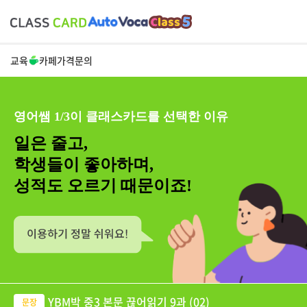
교육
카페
가격
문의
영어쌤 1/3이 클래스카드를 선택한 이유
일은 줄고,
학생들이 좋아하며,
성적도 오르기 때문이죠!
YBM박 중3 본문 끊어읽기 9과 (02)