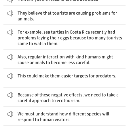
그들은 관광객들이 동물들에게 문제를 일으키고 있다고 생각한다.
They believe that tourists are causing problems for
animals.
예를 들면, 코스타리카의 바다거북들은 최근에 그들의 알을 낳는 것에 문제를 겪었는데 왜냐하면 너무 많은 관광객들이 그들을 보러 왔기 때문이다.
For example, sea turtles in Costa Rica recently had
problems laying their eggs because too many tourists
came to watch them.
또한, 친절한 인간과의 규칙적인 상호작용은 동물들이 덜 조심스럽게 만들지도 모른다.
Also, regular interaction with kind humans might
cause animals to become less careful.
이것은 그것들이 포식자에게 더 쉬운 목표물이 되도록 만들 수 있다.
This could make them easier targets for predators.
이러한 부정적인 영향 때문에, 우리는 생태 관광에 신중한 접근을 해야 한다.
Because of these negative effects, we need to take a
careful approach to ecotourism.
우리는 어떻게 각각 다른 종들이 인간 방문객들에 반응할지를 알아야 한다.
We must understand how different species will
respond to human visitors.
그리고 우리는 인간의 접촉이 동물들을 어떤 식으로든 위험에 빠뜨리지 않도록 확실히 해야 한다.