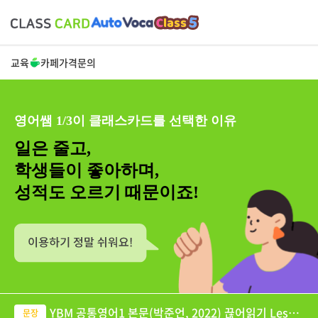
교육
카페
가격
문의
영어쌤 1/3이 클래스카드를 선택한 이유
일은 줄고,
학생들이 좋아하며,
성적도 오르기 때문이죠!
YBM 공통영어1 본문(박준언, 2022) 끊어읽기 Lesso