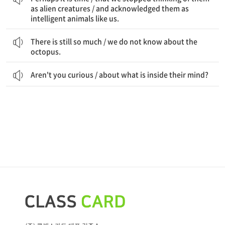
as alien creatures / and acknowledged them as
intelligent animals like us.
아직도 많은 것이 있다 / 우리가 문어에 대해 모르는
There is still so much / we do not know about the
octopus.
Aren't you curious / about what is inside their mind?