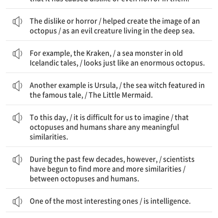
이 혐오감이나 공포는 / 문어의 이미지를 만드는 데 도움을 주었다 / 심해에 사는 사악한 생물로
The dislike or horror / helped create the image of an
octopus / as an evil creature living in the deep sea.
예를 들어, 크라켄은, / 옛 아이슬란드 이야기에 나오는 바다 괴물로, / 거대한 문어처럼 생겼다
For example, the Kraken, / a sea monster in old
Icelandic tales, / looks just like an enormous octopus.
또 다른 예는 우르술라이다, / 유명한 이야기에 등장하는 바다 마녀인, / 인어공주의
Another example is Ursula, / the sea witch featured in
the famous tale, / The Little Mermaid.
오늘날까지, / 우리가 상상하기 어렵다 / 문어와 인간이 어떤 의미 있는 유사점을 공유한다는 것을
To this day, / it is difficult for us to imagine / that
octopuses and humans share any meaningful
similarities.
지난 몇 십 년 동안, 하지만, / 과학자들은 점점 더 많은 유사점을 발견하기 시작했다 / 문어와 인간 사이의
During the past few decades, however, / scientists
have begun to find more and more similarities /
between octopuses and humans.
One of the most interesting ones / is intelligence.