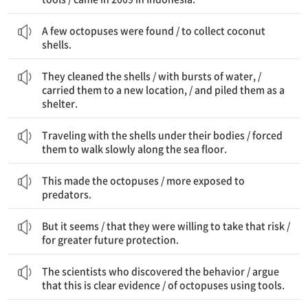
몇몇 문어들이 발견되었다 / 코코넛 껍질을 수집하는 것이.
A few octopuses were found / to collect coconut
shells.
그들은 껍질을 청소했다 / 물을 분사하여, / 새로운 위치로 그것들을 운반했고, / 그리고 그것들을 쌓아 대피소로 만들었다.
They cleaned the shells / with bursts of water, /
carried them to a new location, / and piled them as a
shelter.
몸 아래에 껍질을 가지고 여행하는 것은 / 그들이 해저를 따라 천천히 걷도록 강요했다.
Traveling with the shells under their bodies / forced
them to walk slowly along the sea floor.
이것은 문어들을 만들었다 / 포식자들에게 더 노출되게.
This made the octopuses / more exposed to
predators.
하지만 보인다 / 그들이 기꺼이 그 위험을 감수했다 / 더 큰 미래의 보호를 위해.
But it seems / that they were willing to take that risk /
for greater future protection.
이 행동을 발견한 과학자들은 / 주장한다 이것이 명확한 증거라고 / 문어들이 도구를 사용한다는 것의.
The scientists who discovered the behavior / argue
that this is clear evidence / of octopuses using tools.
문어의 도구 사용은 / 장난감과 퍼즐을 좋아하는 것에서도 찾아볼 수 있다.