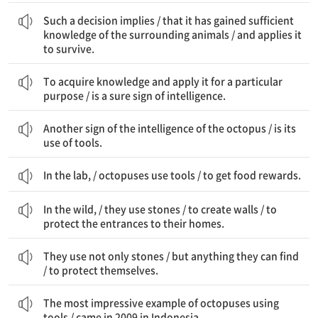
그러한 결정은 암시한다 / 주변 동물들에 대한 충분한 지식을 얻었다는 것을 / 그리고 그것을 생존을 위해 적용한다는 것을
Such a decision implies / that it has gained sufficient
knowledge of the surrounding animals / and applies it
to survive.
지식을 얻고 특정 목적을 위해 그것을 적용하는 것은 / 확실한 지능의 징후이다
To acquire knowledge and apply it for a particular
purpose / is a sure sign of intelligence.
문어의 지능의 또 다른 징후는 / 도구 사용이다.
Another sign of the intelligence of the octopus / is its
use of tools.
In the lab, / octopuses use tools / to get food rewards.
자연에서 / 그들은 돌을 사용한다 / 벽을 만들기 위해 / 그들의 집 입구를 보호하기 위해.
In the wild, / they use stones / to create walls / to
protect the entrances to their homes.
그들은 돌뿐만 아니라 / 찾을 수 있는 모든 것을 사용한다 / 자신을 보호하기 위해.
They use not only stones / but anything they can find
/ to protect themselves.
문어가 도구를 사용하는 가장 인상적인 예 / 2009년 인도네시아에서 발견되었다.
The most impressive example of octopuses using
tools / came in 2009 in Indonesia.