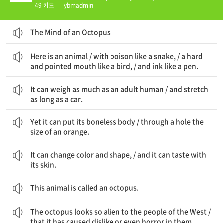
n 2.1-2.5
49 카드
|
ybmadmin
The Mind of an Octopus
여기 동물이 있다 / 뱀과 같은 독을 가진, / 새와 같은 딱딱하고 뾰족한 입을 가진, / 그리고 펜과 같은 먹물을 가진
Here is an animal / with poison like a snake, / a hard
and pointed mouth like a bird, / and ink like a pen.
그것은 성인 인간만큼 무게가 나갈 수 있다 / 그리고 자동차만큼 길게 늘어날 수 있다
It can weigh as much as an adult human / and stretch
as long as a car.
하지만 그것은 뼈 없는 몸을 밀어 넣을 수 있다 / 오렌지 크기의 구멍을 통해
Yet it can put its boneless body / through a hole the
size of an orange.
그것은 색과 모양을 바꿀 수 있다, / 그리고 피부로 맛을 볼 수 있다
It can change color and shape, / and it can taste with
its skin.
This animal is called an octopus.
문어는 서양 사람들에게 너무나 이질적으로 보인다 / 그래서 그들에게 혐오감이나 심지어 공포를 일으켰다
The octopus looks so alien to the people of the West /
that it has caused dislike or even horror in them.