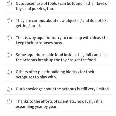
Octopuses' use of tools / can be found in their love of
toys and puzzles, too.
그들은 새로운 물건에 호기심이 있고, / 지루해 하는 것을 좋아하지 않는다.
They are curious about new objects, / and do not like
getting bored.
그래서 수족관들은 아이디어를 내려고 노력한다 / 문어들을 바쁘게 하기 위해.
That is why aquariums try to come up with ideas / to
keep their octopuses busy.
일부 수족관은 큰 인형 안에 음식을 숨기고 / 문어가 장난감을 부수도록 한다 / 음식을 얻기 위해.
Some aquariums hide food inside a big doll / and let
the octopus break up the toy / to get the food.
다른 수족관들은 플라스틱 블록을 제공한다 / 문어들이 가지고 놀 수 있도록.
Others offer plastic building blocks / for their
octopuses to play with.
Our knowledge about the octopus is still very limited.
하지만 과학자들의 노력 덕분에, / 그것은 해마다 확장되고 있다.
Thanks to the efforts of scientists, however, / it is
expanding year by year.
문어에 대한 가장 인상적인 새로운 발견 중 하나는 / 그들이 감정을 가지고 있는 것 같다는 것이다.