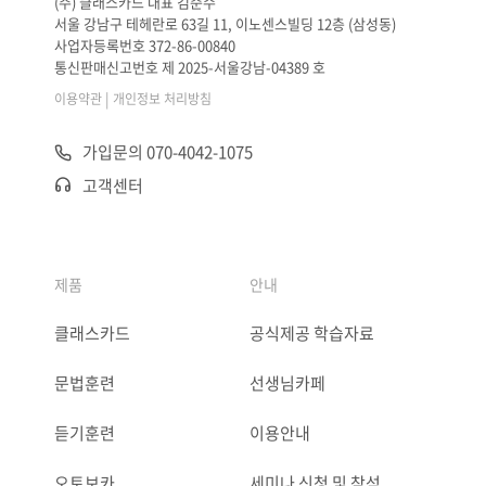
(주) 클래스카드 대표 김준수
서울 강남구 테헤란로 63길 11, 이노센스빌딩 12층 (삼성동)
사업자등록번호 372-86-00840
통신판매신고번호 제 2025-서울강남-04389 호
|
이용약관
개인정보 처리방침
가입문의 070-4042-1075
고객센터
제품
안내
클래스카드
공식제공 학습자료
문법훈련
선생님카페
듣기훈련
이용안내
오토보카
세미나 신청 및 참석