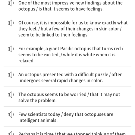
One of the most impressive new findings about the
octopus / is that it seems to have feelings.
물론, 우리가 그들이 정확히 무엇을 느끼는지 알 수는 없지만, / 그들의 피부색 변화 중 일부는 / 그들의 감정과 연관된 것 같다.
Of course, it is impossible for us to know exactly what
they feel, / but a few of their changes in skin color /
seem to be linked to their feelings.
예를 들어, 붉게 변하는 대형 태평양 문어는 / 흥분한 것 같고, / 흰색일 때는 편안한 상태이다.
For example, a giant Pacific octopus that turns red /
seems to be excited, / while it is white when it is
relaxed.
어려운 퍼즐을 접한 문어는 / 종종 여러 번 빠르게 색깔을 바꾼다.
An octopus presented with a difficult puzzle / often
undergoes several rapid changes in color.
문어는 걱정하는 것 같다 / 문제를 해결하지 못할 수도 있다는 것에.
The octopus seems to be worried / that it may not
solve the problem.
오늘날 거의 모든 과학자들은 / 문어가 지능적인 동물이라는 것을 부인하지 않는다.
Few scientists today / deny that octopuses are
intelligent animals.
아마도 이제는 때가 됐다 / 그들을 외계 생물로 생각하는 것을 멈추고 / 우리와 같은 지능적인 동물로 인정할
Perhaps it is time / that we stopped thinking of them