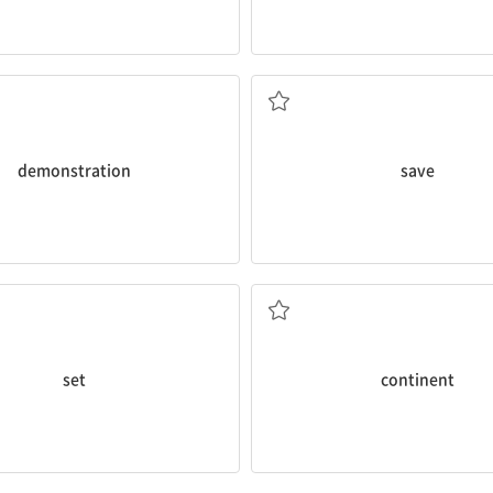
명] 시위, 집단적 의사 표시
[동] 절약하다, 아끼다
demonstration
save
[동] 정하다, 결정하다
[명] 대륙
set
continent
[동] 계속되다
~을 실행하다