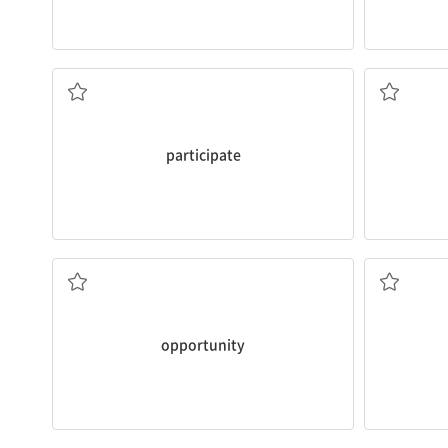
[동] 참여하다
[
participate
[명] 기회
opportunity
[명] (건물, 동상 등의) 기념물