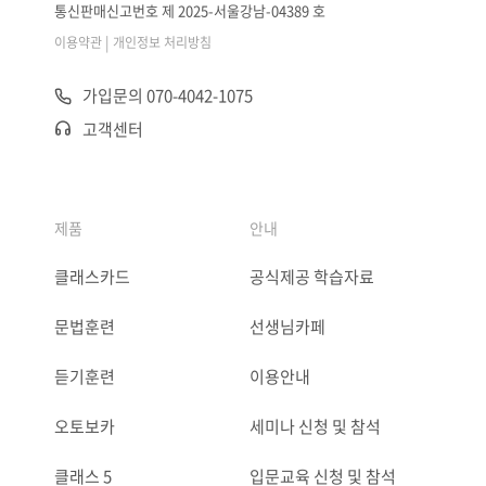
통신판매신고번호 제 2025-서울강남-04389 호
|
이용약관
개인정보 처리방침
가입문의 070-4042-1075
고객센터
제품
안내
클래스카드
공식제공 학습자료
문법훈련
선생님카페
듣기훈련
이용안내
오토보카
세미나 신청 및 참석
클래스 5
입문교육 신청 및 참석