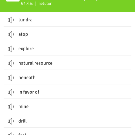
수능유형03
67 카드
|
netutor
tundra
atop
explore
natural resource
beneath
in favor of
mine
drill