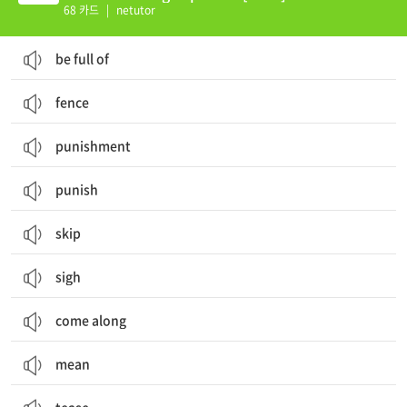
68 카드
|
netutor
be full of
fence
punishment
punish
skip
sigh
come along
mean