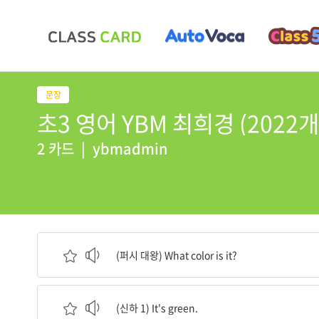
초3 영어 YBM 최희경 (2022개정
2 카드
|
ybmadmin
(퍼시 대왕) 저건 무슨 색깔이지?
(퍼시 대왕) What color is it?
(신하 1) 초록색입니다.
(신하 1) It's green.