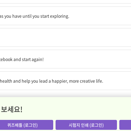
 갖고 있는지는 탐험을 시작해 보기 전엔 결코 알 수가 없어요.
s you have until you start exploring.
하세요!
tebook and start again!
 창조적인 삶을 영위하는 데 도움을 얻는 것입니다.
health and help you lead a happier, more creative life.
 보세요!
퀴즈배틀 (로그인)
시험지 인쇄 (로그인)