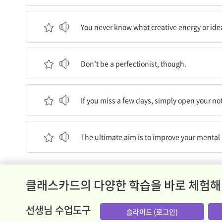
여러분 자신이 어떤 창조적인 에너지나 아이디어들을
You never know what creative energy or idea
하지만 완벽주의자가 되진 마세요.
Don’t be a perfectionist, though.
며칠 빠뜨리게 되면 그냥 공책을 펼치고 다시 시작
If you miss a few days, simply open your no
궁극적인 목표는 정신 건강을 개선하고 더 행복하고
The ultimate aim is to improve your mental 
클래스카드의 다양한 학습을 바로 체험해
선생님 수업도구
슬라이드 (로그인)