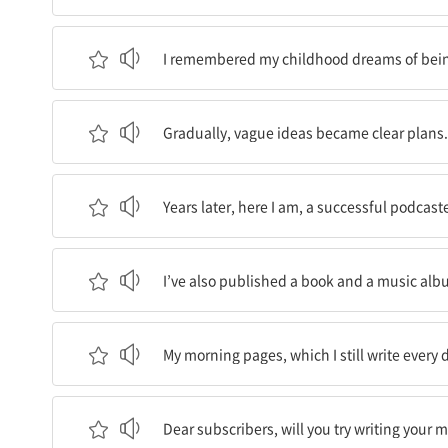
작가, 작곡가, 라디오 진행자가 되고 싶었던 내 어
I remembered my childhood dreams of being 
막연한 아이디어들은 차츰 명확한 계획이 되어갔죠
Gradually, vague ideas became clear plans.
몇 년 후에 저는 성공적인 팟캐스터이자 브이로거로
Years later, here I am, a successful podcast
책도 냈고 음악 앨범도 냈어요.
I’ve also published a book and a music alb
아직도 매일 쓰고 있는 나의 모닝페이지는 나에게 
My morning pages, which I still write every
친애하는 구독자 여러분, 여러분도 모닝페이지 쓰
Dear subscribers, will you try writing your 