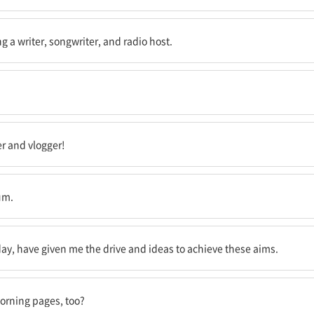
린 시절 꿈이 생각났어요.
a writer, songwriter, and radio host.
.
서 이 자리에 있어요!
er and vlogger!
um.
이런 목표들을 달성하기 위한 추진력과 아이디어들을 제공했던 거예요.
 day, have given me the drive and ideas to achieve these aims.
기를 시도해 보시지 않겠어요?
morning pages, too?