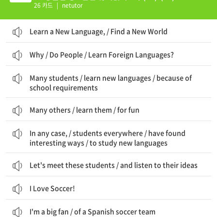
26 카드
|
netutor
Learn a New Language, / Find a New World
Why / Do People / Learn Foreign Languages?
많은 학생들이 / 새로운 언어를 배운다 / 학교 요구사항 때문에
Many students / learn new languages / because of
school requirements
Many others / learn them / for fun
어떤 경우든, / 모든 곳의 학생들이 / 흥미로운 방법들을 찾아냈다 / 새로운 언어를 공부하는
In any case, / students everywhere / have found
interesting ways / to study new languages
Let's meet these students / and listen to their ideas
I Love Soccer!
I'm a big fan / of a Spanish soccer team