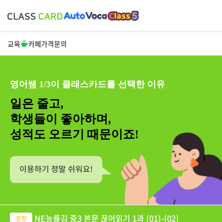
교육
카페
가격
문의
영어쌤 1/3이 클래스카드를 선택한 이유
일은 줄고,
학생들이 좋아하며,
성적도 오르기 때문이죠!
NE능률김 중3 본문 끊어읽기 1과 (01)-(02)