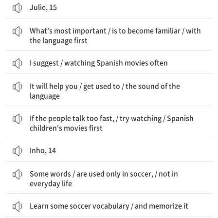
Julie, 15
가장 중요한 것은 / 익숙해지는 것이다 / 그 언어에 먼저
What's most important / is to become familiar / with
the language first
I suggest / watching Spanish movies often
그것은 당신을 도울 것이다 / 익숙해지는 데 / 그 언어의 소리에
It will help you / get used to / the sound of the
language
만약 사람들이 너무 빨리 말한다면, / 시도해 보세요 / 스페인 어린이 영화를 먼저 보는 것을
If the people talk too fast, / try watching / Spanish
children's movies first
Inho, 14
어떤 단어들은 / 축구에서만 사용된다, / 일상 생활에서는 아니라
Some words / are used only in soccer, / not in
everyday life
Learn some soccer vocabulary / and memorize it
또한, / 시도해 보는 게 어떨까요 / 리뷰를 쓰는 것을 / 경기의 / 스페인어로?