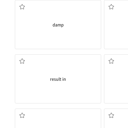
damp
...을 낳다[야기하다]
result in
자선(단체)의