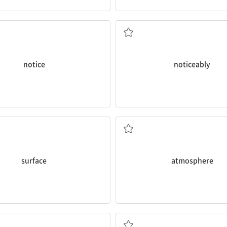
..을 알아차리다, 인지하다
두드러지게, 현저히
notice
noticeably
표면, 지면
(지구의) 대기
surface
atmosphere
주다; (프로를) 진행하다
효과적인