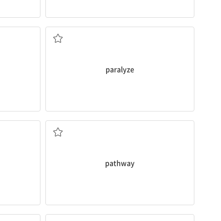
마비시키다
paralyze
좁은 길; 경로
pathway
...에 시달리다