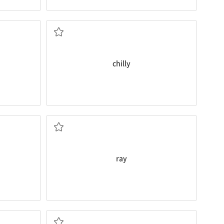
쌀쌀한, 추운
chilly
광선, 선, 빛살
ray
알리다[통지하다]