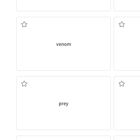
독[독액]
venom
사냥감, 먹이
prey
신호