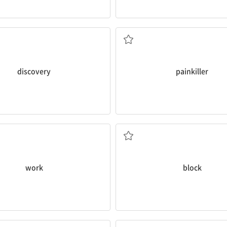
발견
진통제
discovery
painkiller
일하다; 작용하다
막다, 차단하다
work
block
특징, 특질
중독성이 있는