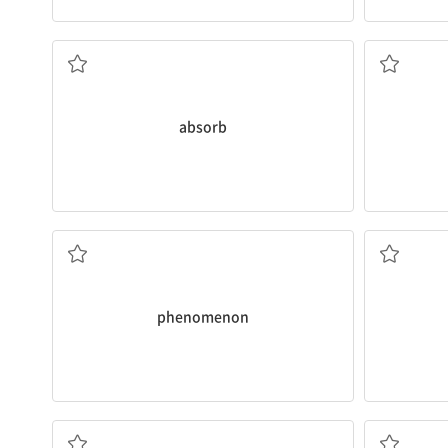
흡수하다, 빨아들이다
.
absorb
현상
phenomenon
진지한, 엄숙한