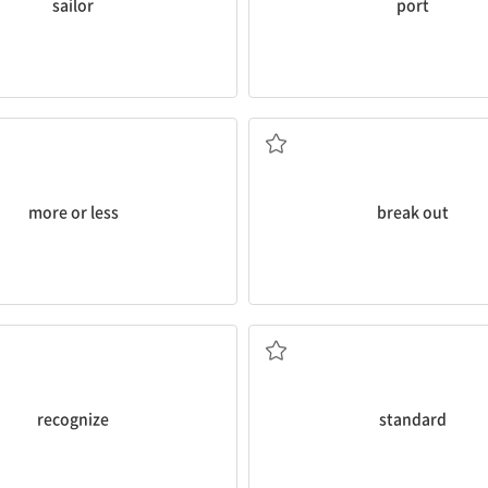
sailor
port
거의
발발[발생]하다
more or less
break out
알아보다[알다]
표준의
recognize
standard