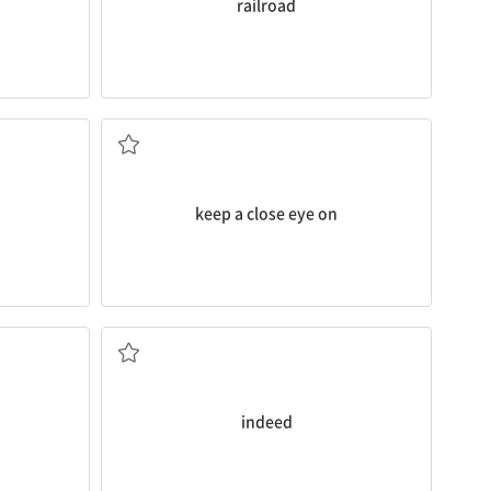
railroad
...을 감시[주시]하다
keep a close eye on
실로, 참으로, 실제로
indeed