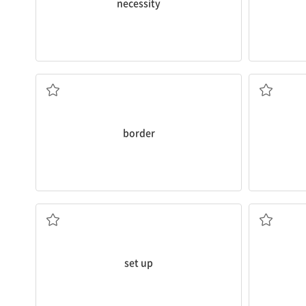
necessity
국경 (지역)
border
...을 수립하다
set up