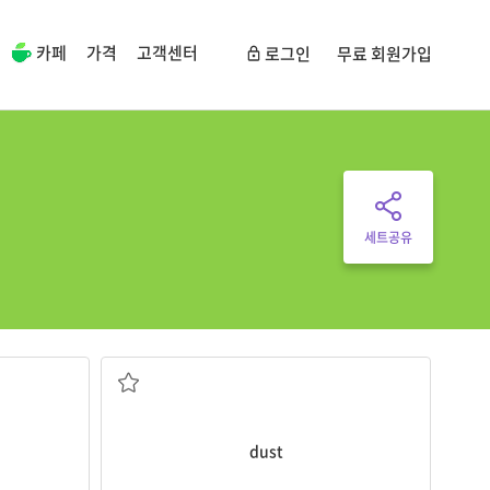
카페
가격
고객센터
로그인
무료 회원가입
세트공유
먼지; 먼지를 닦다
dust