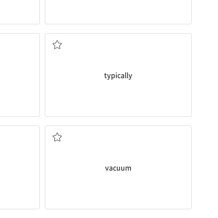
보통
typically
진공청소기로 청소하다
vacuum
우려[걱정]