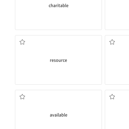
charitable
자원; 자산
resource
구할[이용할] 수 있는
available