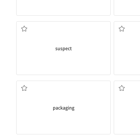
의심하다
suspect
포장재
packaging
축축한, 젖은