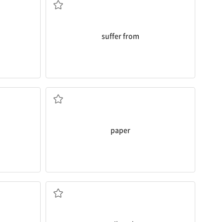
suffer from
((pl.)) 서류, 문서
paper
철도(선로); 철도 시설