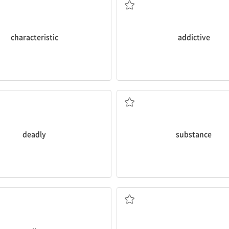
characteristic
addictive
생명을 앗아가는, 치명적인
물질
deadly
substance
선원
항구