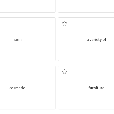
해를 끼치다
여러 가지의
harm
a variety of
화장품
가구
cosmetic
furniture
물질(만능)주의적인
자연; 본질