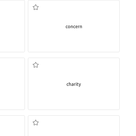
concern
자선[구호] 단체
charity
기꺼이 하는 마음