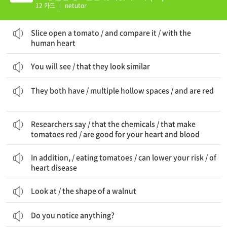
12 카드
|
netutor
토마토를 잘라 열어보세요 / 그리고 비교해보세요 / 인간의 심장과
Slice open a tomato / and compare it / with the
human heart
You will see / that they look similar
그들은 둘 다 가지고 있습니다 / 여러 개의 빈 공간을 / 그리고 빨간색입니다
They both have / multiple hollow spaces / and are red
연구자들은 말합니다 / 화학 물질들이 / 토마토를 빨갛게 만드는 / 당신의 심장과 혈액에 좋다고
Researchers say / that the chemicals / that make
tomatoes red / are good for your heart and blood
게다가, / 토마토를 먹는 것이 / 당신의 위험을 낮출 수 있습니다 / 심장 질환의
In addition, / eating tomatoes / can lower your risk / of
heart disease
Look at / the shape of a walnut
Do you notice anything?