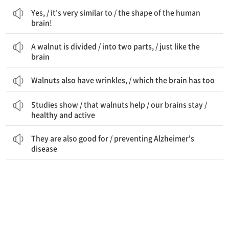
그렇습니다, / 그것은 매우 비슷합니다 / 인간 뇌의 모양과!
Yes, / it's very similar to / the shape of the human
brain!
호두는 나뉘어 있습니다 / 두 부분으로, / 뇌처럼
A walnut is divided / into two parts, / just like the
brain
Walnuts also have wrinkles, / which the brain has too
연구들은 보여줍니다 / 호두가 돕는다는 것을 / 우리의 뇌를 / 유지하는 데 / 건강하고 활발하게
Studies show / that walnuts help / our brains stay /
healthy and active
그것들은 또한 좋습니다 / 알츠하이머병을 예방하는 데
They are also good for / preventing Alzheimer's
disease