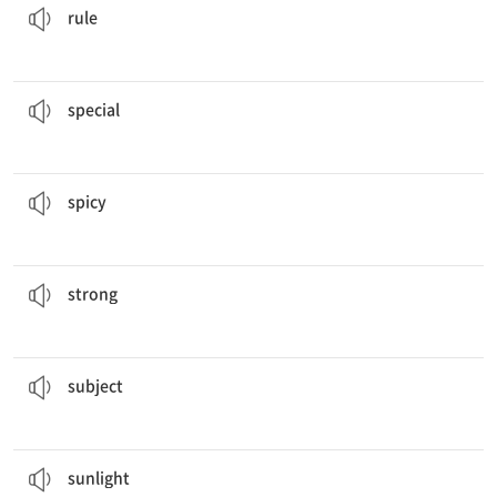
rule
오늘은 나의 가족에게 특별한 날이다.
Today is a
special
day for my family.
[형] 특별한
special
나는 매운 음식을 좋아하지 않는다.
I don't like
spicy
food.
[형] 매운
spicy
그 축구 팀은 매우 강하다.
The soccer team is very
strong
.
[형] 강한, 강력한
strong
네가 가장 좋아하는 과목은 무엇이니?
What's your favorite
subject
?
[명] 과목
subject
햇빛은 여름에 매우 강하다.
Sunlight
is very strong in summer.
[명] 햇빛, 햇살
sunlight