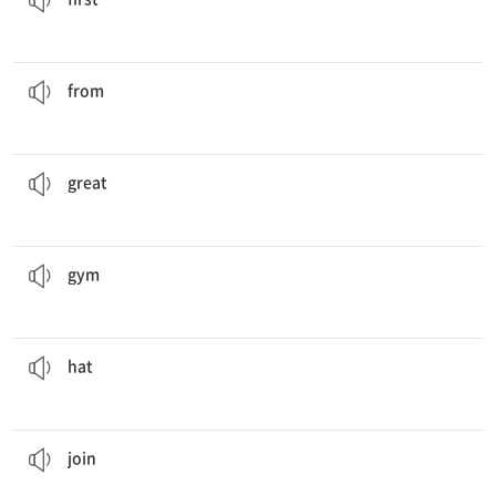
나는 캐나다 출신이다.
I’m
from
Canada.
[전] ~ 출신의; ~에서부터
from
그의 그림은 훌륭하다.
His paintings are
great
.
[형] 멋진, 훌륭한
great
체육관에서 농구를 하자.
Let's play basketball in the
gym
.
[명] 체육관
gym
이 모자는 나에게 너무 작다.
This
hat
is too small for me.
[명] 모자
hat
너는 축구 동아리에 가입하고 싶니?
Do you want to
join
the soccer club?
[동] 가입하다
join