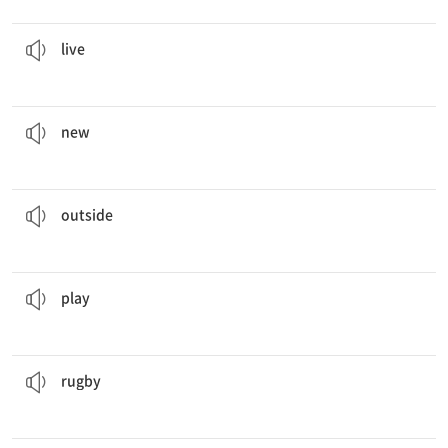
그녀는 부산에 산다.
She
lives
in Busan.
[동] 살다
live
그녀의 새 책은 재미있다.
Her
new
book is interesting.
[형] 새로운
new
그 아이들은 매일 밖에서 논다.
The children play
outside
every day.
[부] 밖에, 밖에서
outside
내 남동생은 방과 후에 야구를 한다.
My brother
plays
baseball after school.
[동] 연주하다, 경기를 하다
play
럭비는 뉴질랜드에서 인기 있는 스포츠이다.
Rugby
is a popular sport in New Zealand.
[명] 럭비
rugby
학급 규칙을 따르자.
Let’s follow the classroom
rules
.
[명] 규칙