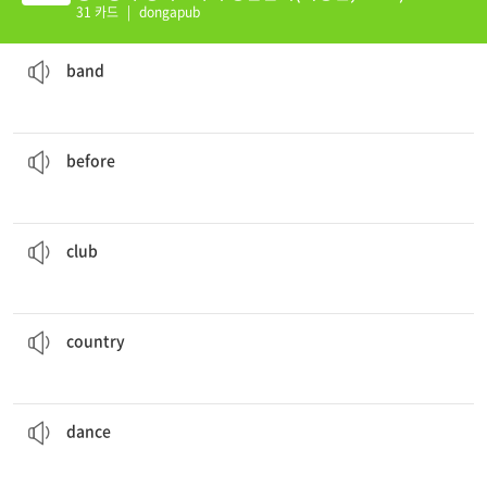
n 1
31 카드
|
dongapub
나의 삼촌은 그 밴드의 구성원이다.
My uncle is a member of the
band
.
[명] 밴드
band
그녀는 저녁 식사 전에 숙제를 끝마친다.
She finishes her homework
before
dinner.
[전] ~ 전에
before
Sarah는 과학 동아리에 속해 있다.
Sarah is in the science
club
.
[명] 동아리
club
우리 나라의 사람들은 한국어를 말한다.
People in my
country
speak Korean.
[명] 나라
country
그들은 파티에서 함께 춤을 춘다.
They
dance
together at the party.
[동] 춤추다
dance