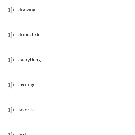
나의 취미는 그림 그리기이다.
My hobby is
drawing
.
[명] 그림 그리기
drawing
나는 드럼 채로 드럼을 연주한다.
I play the drums with
drumsticks
.
[명] 드럼 채
drumstick
경기를 위한 모든 것이 다 준비되었다.
Everything
is ready for the game.
[대] 모든 것
everything
음악 수업은 흥미진진하다.
Music class is
exciting
.
[형] 신나는, 흥미진진한
exciting
겨울은 내가 가장 좋아하는 계절이다.
Winter is my
favorite
season.
[형] 가장 좋아하는
favorite
나는 첫째 아이다.
I’m the
first
child.
[형] 첫 번째의, 처음의
first