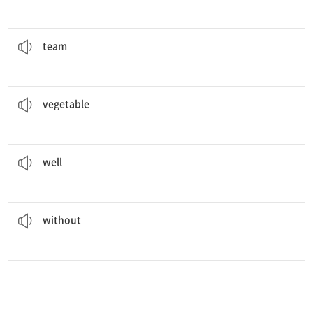
그 럭비 팀은 매일 오후 연습한다.
The rugby
team
practices every afternoon.
[명] (경기) 팀
team
비빔밥에는 많은 야채가 들어 있다.
Bibimbap has lots of
vegetables
.
[명] 야채, 채소
vegetable
그는 영어를 잘 말한다.
He speaks English
well
.
[부] 잘
well
사람들은 물 없이 살 수 없다.
People can’t live
without
water.
[전] ~ 없이
without