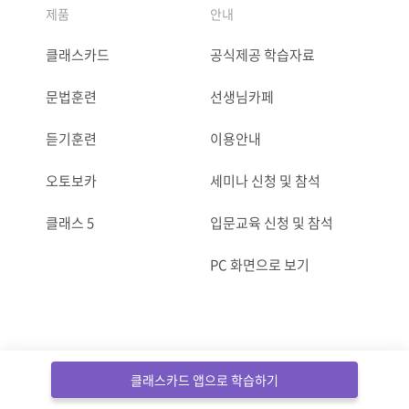
제품
안내
클래스카드
공식제공 학습자료
문법훈련
선생님카페
듣기훈련
이용안내
오토보카
세미나 신청 및 참석
클래스 5
입문교육 신청 및 참석
PC 화면으로 보기
ⓒCLASSCARD. All Rights reserved.
클래스카드 앱으로 학습하기