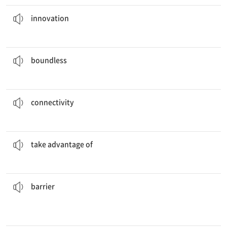
혁신은 시장 경쟁력을 유지하는 비결이다.
Innovation
is the key to staying competitive.
[n] the introduction of something new or improved
innovation
그녀에게는 무한한 에너지와 열의가 있다.
She has
boundless
energy and enthusiasm.
[adj] not limited in any way; having no boundaries
boundless
그 앱은 전 세계 사용자 간 연결을 향상시킨다.
The app enhances
connectivity
between global users.
[n] the state or quality of being connected
connectivity
그는 상대방의 실수를 이용했다.
He
took advantage of
his opponent’s mistake.
to use an opportunity to gain a benefit
take advantage of
언어 장벽은 의사소통을 어렵게 만들었다.
The language
barrier
made communication difficult.
etc.
[n] something preventing progress, communication,
barrier
그는 그 회사의 창립자이자 회장이다.
He is the
founder
and president of the company.
[n] a person who creates or establishes something