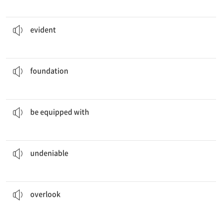
매출 증가는 보고서에서 명백했다.
The sales increase was
evident
in the report.
[adj] clear to the sight or mind
evident
교육은 강력한 경제의 토대이다.
Education is the
foundation
of a strong economy.
[n] a basis upon which something is built
foundation
현대 차량은 안전 장치를 갖추고 있다.
Modern vehicles
are equipped with
safety features.
[v] to have specific tools or features
be equipped with
교육의 중요성은 부인할 수 없다.
The importance of education is
undeniable
.
[adj] clearly true; impossible to deny
undeniable
서두를 때 작은 오류를 간과하기 쉽다.
It’s easy to
overlook
small errors in a hurry.
[v] to fail to notice something
overlook