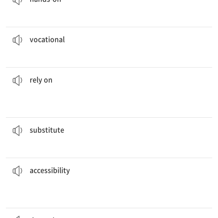
그녀는 간호학 같은 직업 교육 과정을 이수하고 싶어 한다.
She wants to take
vocational
courses, like nursing.
[adj] relating to training for a specific job
vocational
많은 비영리 단체들은 공적 기부금에 의존한다.
donations.
A lot of nonprofit organizations
rely on
public
to depend on or trust someone or something
rely on
그들은 망가진 부품을 새것으로 교체해야 한다.
They have to
substitute
the broken part with a new one.
[v] to put or use in place of someone or something else
substitute
쉬운 접근 가능성은 응급 대응에 필수적이다.
Easy
accessibility
is vital for emergency response.
easily
[n] the quality of being able to be reached or entered
accessibility
역동적인 경제는 실업률을 낮춘다.
A
dynamic
economy reduces unemployment.
[adj] having or showing a lot of energy