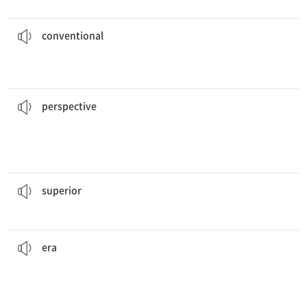
이 소설은 사랑에 대한 전통적인 줄거리를 갖고 있다.
This novel has a
conventional
plot about love.
traditional
[adj] used and accepted by most people; usual or
conventional
그 문제에 대한 그의 관점은 그녀와 완전히 달랐다.
hers.
His
perspective
on the issue was entirely different from
something
[n] a way of thinking about and understanding
perspective
그의 지식은 경쟁자들보다 뛰어났다.
His knowledge was
superior
to that of his competitors.
[adj] greater in amount, number, or degree
superior
산업혁명은 인간 역사에서 중요한 시대였다.
human history.
The Industrial Revolution was an important
era
in
event, or person
[n] a period of time associated with a particular quality,
era