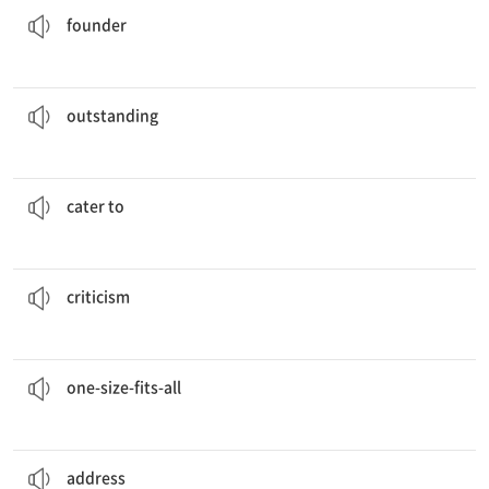
founder
그녀의 뛰어난 성과는 승진을 안겨주었다.
Her
outstanding
performance earned her a promotion.
[adj] extremely good or excellent
outstanding
그들은 대중을 충족시키는 영화를 만든다.
They make movies that
cater to
general audiences.
[v] to provide what is wanted or needed
cater to
그의 프로젝트는 찬사와 비판을 모두 받았다.
His project received both praise and
criticism
.
[n] the act of expressing disapproval
criticism
모든 상황에 맞는 해결책은 없다.
There is no
one-size-fits-all
solution.
[adj] suitable for all circumstances
one-size-fits-all
그 정책은 기후 변화를 다루는 것을 목표로 한다.
The policy aims to
address
climate change.
[v] to deal with a particular issue
address