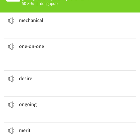
50 카드
|
dongapub
그 공장은 자동차를 조립하기 위해 기계 시스템을 사용한다.
The factory uses
mechanical
systems to assemble cars.
[adj] having or using machinery
mechanical
그 교사는 각 학생과 일대일로 면담을 했다.
The teacher had a talk with each student
one-on-one
.
directly
[adj] involving two people dealing with each other
one-on-one
그녀의 세계여행에 대한 욕구는 어느 때보다 강하다.
Her
desire
to travel the world is stronger than ever.
[n] the feeling of wanting something; a strong wish
desire
그는 진행 중인 프로젝트가 성공할 것이라고 장담했다.
He assured us he’d succeed in the
ongoing
project.
[adj] continuing to exist, happen, or progress
ongoing
그 계획은 결점에도 불구하고 상당한 장점이 있다.
The plan has considerable
merit
despite its flaws.
[n] a good quality or feature that deserves praise
merit