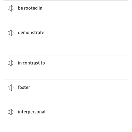
그 소설의 주제는 경험에 뿌리를 두고 있다.
The novel’s themes
are rooted in
experiences.
to be based on or influenced by something
be rooted in
그녀는 케이크 굽는 방법을 보여 주었다.
She
demonstrated
how to bake cakes.
evidence
[v] to show something clearly by giving examples or
demonstrate
매운 음식과는 대조적으로, 커피는 달았다.
In contrast to
the spicy food, the coffee was sweet.
in a way that is different from
in contrast to
이 정책은 기술 혁신을 촉진하는 것을 목표로 한다.
This policy aims to
foster
innovation in technology.
[v] to help something grow or develop
foster
동아리에 들어가는 것은 대인 관계 기술을 향상시키는 좋은 방법이다.
interpersonal
skills.
Being in a club is an excellent way to improve one’s
[adj] relating to or involving relations between people
interpersonal