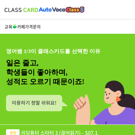
교육
카페
가격
문의
영어쌤 1/3이 클래스카드를 선택한 이유
일은 줄고,
학생들이 좋아하며,
성적도 오르기 때문이죠!
리딩튜터 스타터 3 (끊어읽기) - S07.1