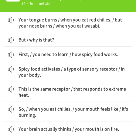
14 카드
|
netutor
당신의 혀가 얼얼하다 / 당신이 빨간 고추를 먹으면 / 하지만 당신의 코가 얼얼하다 / 당신이 와사비를 먹으면
Your tongue burns / when you eat red chilies, / but
your nose burns / when you eat wasabi.
But / why is that?
First, / you need to learn / how spicy food works.
매운 음식은 활성화시킨다 / 감각 수용기의 한 종류를 / 당신의 몸에 있는
Spicy food activates / a type of sensory receptor / in
your body.
이것은 동일한 수용기이다 / 극심한 열기에 반응하는 것과
This is the same receptor / that responds to extreme
heat.
따라서 / 당신이 고추를 먹으면 / 당신의 입은 ~처럼 느껴진다 / 그것이 불타고 있는 것
So, / when you eat chilies, / your mouth feels like / it's
burning.
Your brain actually thinks / your mouth is on fire.
그것이 ~한 이유이다 / 당신이 땀을 흘리고 얼굴이 빨개지기 시작하는